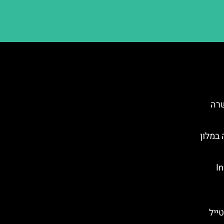
שרה
במלון
Ind
ייל