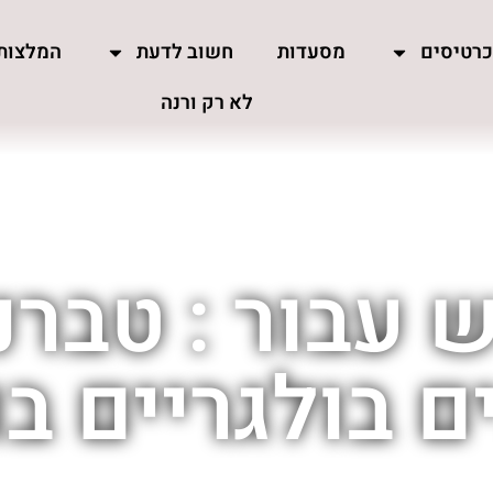
רטיסים
מסעדות
חשוב לדעת
המלצות
לא רק ורנה
 עבור : טבר
 בולגריים בו