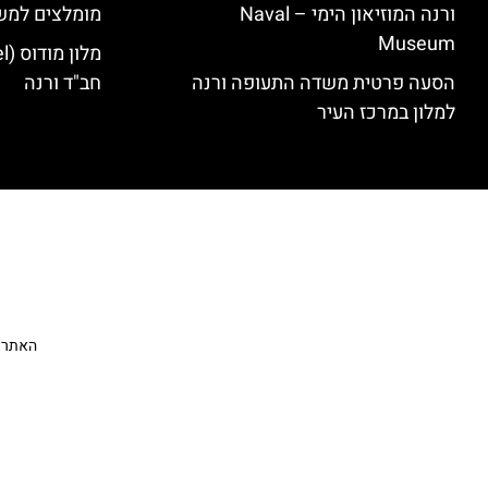
ורנה המוזיאון הימי – Naval
מומלצים למש
Museum
הסעה פרטית משדה התעופה ורנה
חב"ד ורנה
למלון במרכז העיר
האתר הי