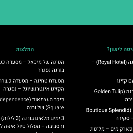
פה לישון?
המלצות
מלון רויאל ורנה (Royal Hotel) –
הפינה של מיכאל – מסעדה כ
בורנה נסגרה
ם קזינו
מסעדת טחינה – מסעדה כשרה 
הקזינו אינטרנשיונל – נסגרה
גולדן טוליפ ורנה (Golden Tulip
כיכר העצמאות (ependence
Square) של ורנה
מלון ספלנדיד (Boutique Splendid
3 ימים מלאים בורנה (3 לילות)
והסביבה – מסלול טיול איפה לט
 פארק מים – מלונות