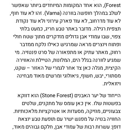
Forest), הוא אחד המקומות המיוחדים ביותר שאפשר
לשלב במהלך חופשה בוורנה (Varna). זהו לא עוד חוף,
לא עוד מדרחוב, לא עוד פארק עירוני ולא עוד נקודת
תצפית רגילה. מדובר באתר טבע חריג, כמעט בלתי
צפוי, שבו עמודי אבן גדולים מזדקרים מתוך שטח חולי
ופתוח ויוצרים מראה שמרגיש כאילו נלקח ממדבר
רחוק, מאתר עתיק או מתפאורה של סרט פנטזיה. מי
שמגיע לוורנה בגלל הים, המלונות, הטיילת והאווירה
הקיצית, מגלה כאן צד אחר לגמרי של האזור – שקט,
מסתורי, יבש, חשוף, גיאולוגי ומרשים מאוד מבחינה
ויזואלית.
הייחוד של יער האבנים (Stone Forest) הוא דווקא
בפשטות שלו. אין כאן עומס של מתקנים, שלטים
צבעוניים, מוזיקה, מסעדות או אטרקציות מלאכותיות.
החוויה בנויה על מפגש ישיר עם תופעת טבע יוצאת
דופן: עשרות רבות של עמודי אבן, חלקם גבוהים מאוד,