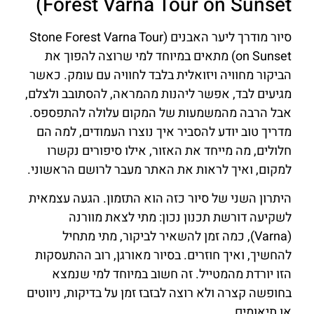
Forest Varna Tour on Sunset)
סיור מודרך ליער האבנים (Stone Forest Varna Tour
on Sunset) מתאים במיוחד למי שרוצה להפוך את
הביקור מחוויה ויזואלית בלבד לחוויה עם עומק. כאשר
מגיעים לבד, אפשר ליהנות מהמראה, להסתובב ולצלם,
אבל הרבה מהמשמעות של המקום עלולה להתפספס.
מדריך טוב יודע להסביר איך נוצרו העמודים, למה הם
חלולים, מה מייחד את האזור, אילו סיפורים נקשרו
למקום, ואיך לראות את האתר מעבר לרושם הראשוני.
היתרון השני של סיור כזה הוא התזמון. הגעה עצמאית
לשקיעה דורשת תכנון נכון: מתי לצאת מוורנה
(Varna), כמה זמן להשאיר לביקור, מתי מתחיל
להחשיך, ואיך חוזרים. בסיור מאורגן, רוב ההתעסקות
הזו יורדת מהמטייל. זה חשוב במיוחד למי שנמצא
בחופשה קצרה ולא רוצה לבזבז זמן על בדיקות, ניווטים
או תיאומים.