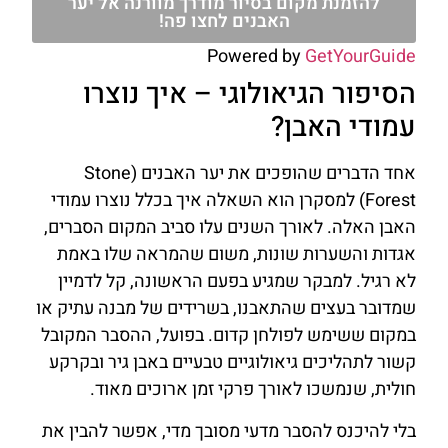
להזמנת מקום בסיור מודרך מוורנה אל יער
האבנים לחצו פה!
Powered by
GetYourGuide
הסיפור הגיאולוגי – איך נוצרו
עמודי האבן?
אחד הדברים שהופכים את יער האבנים (Stone
Forest) למסקרן הוא השאלה איך בכלל נוצרו עמודי
האבן האלה. לאורך השנים עלו סביב המקום הסברים,
אגדות והשערות שונות, משום שהמראה שלו באמת
לא רגיל. למבקר שמגיע בפעם הראשונה, קל לדמיין
שמדובר בעצים שהתאבנו, בשרידים של מבנה עתיק או
במקום ששימש לפולחן קדום. בפועל, ההסבר המקובל
קשור לתהליכים גיאולוגיים טבעיים באבן גיר ובקרקע
חולית, שנמשכו לאורך פרקי זמן ארוכים מאוד.
בלי להיכנס להסבר מדעי מסובך מדי, אפשר להבין את