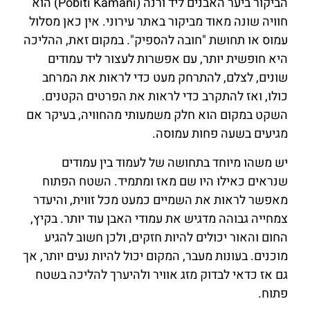
הביקור ביער האבנים ליד ורנה (Pobiti Kamani) הוא
חוויה שונה מאוד מביקור באתר עירוני. אין כאן מסלול
עמוס או תחושת "חובה להספיק". במקום זאת, ההליכה
היא חופשית יותר, עם אפשרות לעצור ליד עמודים
שונים, לצלם, להתרחק מעט כדי לראות את המרחב
כולו, ואז להתקרב כדי לראות את הפרטים הקטנים.
השקט במקום הוא חלק משמעותי מהחוויה, בעיקר אם
מגיעים בשעה פחות עמוסה.
יש משהו מיוחד בתחושה של לעמוד בין עמודים
שנראים כאילו היו שם מאז ומתמיד. השטח הפתוח
מאפשר לראות את השמיים כמעט מכל זווית, והיעדר
צמחייה גבוהה מדגיש את עמודי האבן עוד יותר. בקיץ,
החום והאור יכולים להיות חזקים, ולכן חשוב להגיע
מוכנים. בעונות מעבר, המקום יכול להיות נעים יותר, אך
גם אז כדאי לבדוק מזג אוויר ולהיערך להליכה בשטח
פתוח.