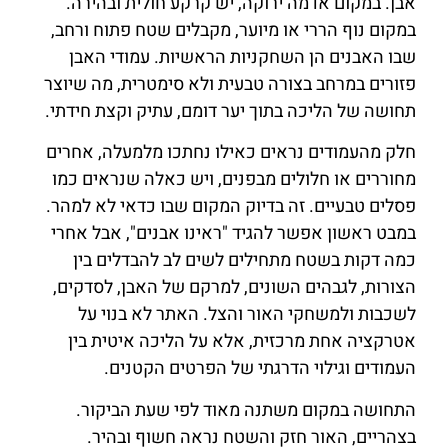
אבן. במקום אדמה ירוקה, יש קרקע חולית ובהירה.
במקום נוף הררי או מיוער, מקבלים שטח פתוח ורחב,
שבו האבנים הן השחקניות הראשיות. עמודי האבן
פזורים במרחב בצורה טבעית ולא סימטרית, מה שיוצר
תחושה של הליכה בתוך יער דומם, עתיק וקצת חידתי.
חלק מהעמודים נראים כאילו נחתכו מלמעלה, אחרים
מחוררים או חלולים מבפנים, ויש כאלה שנראים כמו
פסלים טבעיים. זה בדיוק המקום שבו כדאי לא למהר.
במבט ראשון אפשר להגיד "ראינו אבנים", אבל אחרי
כמה דקות בשטח מתחילים לשים לב להבדלים בין
הצורות, לגבהים השונים, למרקם של האבן, לסדקים,
לשכבות ולמשחקי האור והצל. האתר לא בנוי על
אטרקציה אחת מרכזית, אלא על הליכה איטית בין
העמודים וגילוי הדרגתי של הפרטים הקטנים.
התחושה במקום משתנה מאוד לפי שעת הביקור.
בצהריים, האור חזק והשטח נראה חשוף ובהיר.