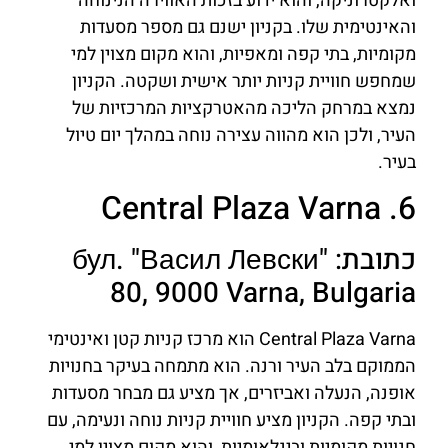
ואלקטרוניקה, והוא ידוע בזכות האווירה הנינוחה
והאינטימית שלו. בקניון ישנם גם מספר מסעדות
מקומיות, בתי קפה ומאפיות, והוא מקום מצוין למי
שמחפש חוויית קניות יותר אישית ושקטה. הקניון
נמצא במרחק הליכה מהאטרקציות המרכזיות של
העיר, ולכן הוא מהווה עצירה נוחה במהלך יום טיול
בעיר.
6. Central Plaza Varna
כתובת: бул. "Васил Левски"
80, 9000 Varna, Bulgaria
Central Plaza Varna הוא מרכז קניות קטן ואינטימי
הממוקם בלב העיר ורנה. הוא מתמחה בעיקר בחנויות
אופנה, הנעלה ואביזרים, אך מציע גם מבחר מסעדות
ובתי קפה. הקניון מציע חוויית קניות נוחה ונעימה, עם
חנויות מקומיות ובינלאומיות, והוא מקום מצוין למי