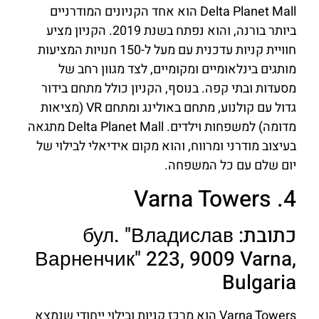
Delta Planet Mall הוא אחד הקניונים המודרניים
ביותר בורנה, והוא נפתח בשנת 2019. הקניון מציע
חוויית קניות עדכנית עם מעל ל-150 חנויות המציעות
מותגים בינלאומיים ומקומיים, לצד מגוון רחב של
מסעדות ובתי קפה. בנוסף, הקניון כולל מתחם בידור
גדול עם קולנוע, מתחם באולינג ומתחם VR (מציאות
מדומה) למשפחות וילדים. Delta Planet Mall מתגאה
בעיצוב מודרני ומרווח, והוא מקום אידיאלי לבילוי של
יום שלם עם כל המשפחה.
4. Varna Towers
כתובת: бул. "Владислав
Варненчик" 223, 9009 Varna,
Bulgaria
Varna Towers הוא מרכז קניות ובילוי ייחודי שנמצא