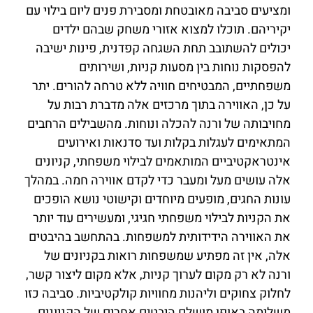
ומציעים סביבה מאובטחת ומסבירת פנים ליום בילוי עם
יקיריהם. תוכלו למצוא אזורי משחק שבהם ילדים
יכולים להשתובב תחת השגחה קפדנית, פינות ישיבה
להפסקות נוחות בין מסעות קניות, ושירותים
משפחתיים, המבטיחים חוויה ללא טרחה להורים. יתר
על כן, האווירה בתוך מרכזים אלה מדברת רבות על
מחויבותה של ורנה להכלה ונוחות. מהשבילים הרחבים
המתאימים לעגלות בקלות ועד סדנאות ואירועים
אינטראקטיביים המותאמים לבילוי משפחתי, קניונים
אלה עושים מעל ומעבר כדי לקדם אווירה חמה. במהלך
עונות החגים, מופעים מיוחדים וקישוטי נושא הופכים
את הקניות לבילוי משפחתי חגיגי, ומעשירים עוד יותר
את האווירה הידידותית למשפחות. בהתחשב בהיבטים
אלה, אין זה מפתיע שמשפחות רואות בקניונים של
ורנה לא רק מקום לערוך קניות, אלא מקום ליצור קשר,
לחלוק צחוקים וליהנות מחוויות קולקטיביות. סביבה כזו
משלימה באופן מושלם היבטים אחרים של הקניונים