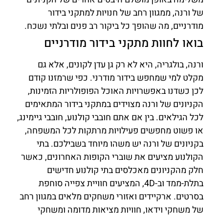
של ורנה, ממגוון רחב של חנויות למתקני בידור
מודרניים, מה שהופך כל ביקור רב פנים ובלתי נשכח.
בואו לחוות מתקני בידור מודרניים
ורנה, בולגריה, היא לא רק גן עדן לקונים, אלא גם
מקלט למי שמחפש בידור מודרני. כפי שרמזנו קודם
לכן כשדנו באפשרויות האוכל הפופולריות הזמינות,
הקניונים של ורנה מצוידים במתקני בידור המתאימים
לכל הגילאים. בין אם אתם חובבי קולנוע, חובבי גיימינג,
או פשוט מחפשים פעילויות מרתקות לכל המשפחה,
בקניונים של ורנה יש משהו מיוחד בשבילכם. בתי
הקולנוע מציעים את שוברי הקופות האחרונים, כאשר
חלק מהקניונים מאכלסים בתי קולנוע חדישים
בתלת-ממד וב-4D, המציעים חוויית צפייה סוחפת
בסרטים. ארקיידים ואזורי משחקים מלאים במגוון רחב
של משחקי וידאו, חוויות מציאות מדומה ומשחקי