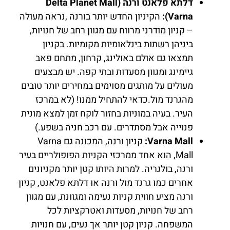
דלתא פלאנט ורנה (Delta Planet Mall
Varna):
הקיניון החדש יותר בורנה ,נראה מעולה
– קניון מודרני מרווח עם מגוון רחב של חנויות,
ביניהן רשתות בינלאומיות מקומיות. בקניון
תמצאו גם אולם באולינג, קרחון, מתחם פאב
גיימינג ומגוון מסעדות ובתי קפה. יש מבצעים
מעולים על מותגים מסוימים במחירים יותר טובים
מהגרנד מול.כדאי להתחיל ממנו! (לא במרכז
העיר. בעיה במוניות בחזור לוקח זמן למצא מונית
פנוייה אבל מסתדרים. עם רכב חניה בשפע.)
Varna Mall:
קניון ורנה, המכונה גם Varna
Mall, הוא אחד ממרכזי הקניות הפופולריים בעיר
ורנה, בולגריה. למרות היותו קטן יותר מקניונים
אחרים כמו גרנד מול ורנה או דלתא פלאנט, קניון
ורנה מציע חווית קניות נעימה ומגוונת, עם מגוון
רחב של חנויות, מסעדות ואטרקציות לכל
המשפחה. קניון קטן יותר אך נעים, עם חנויות