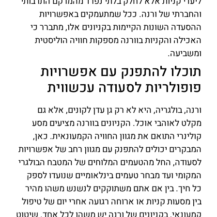
ליעדי קניות אלא לחלק בלתי נפרד מהמרקם התרבותי
והחברתי של ורנה. ככל שמתעמקים באפשרויות
ההסעדה השונות הקיימות בקניונים אלו, מתברר כי
האכילה והקניות בוורנה מספקות חוויה הוליסטית
ומשביעה.
תוכלו להתפנק עם אפשרויות
פופולריות לסעודה עכשווית
ורנה, בולגריה, היא לא רק גן עדן לקונים, אלא גם
מקלט לאוהבי אוכל. הקניונים בוורנה מציעים מסע
קולינרי התואם את מגוון החוויה הקמעונאית. כאן,
המבקרים יכולים להתפנק עם מגוון רחב של אפשרויות
לסעודה, החל מהטעמים המלוחים של המטבח הבולגרי
המקומי ועד מבחר טעמים בינלאומיים שנועדו לספק
כל חיך. בין אם אתם משתוקקים לנשנש משהו מהיר
בין מסעות קניות או ארוחה רגועה אחרי יום של טיפול
קמעונאי, בקניונים של ורנה יש משהו לכל אחד. שיטוט