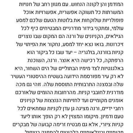
המזדמן והן לקונה הנחוש. עם מגוון רחב של חנויות
המשרתות כל תשוקה אפשרית, אפשרויות אוכל
פופולריות שלוקחות את בלוטות הטעם שלכם למסע
עולמי, ומתקני בידור מודרניים המבטיחים כיף לכל
הגילאים, הקניונים של ורנה הם המקום שבו נוצרים
זיכרונות. בואו נצא יחד למסע, נחקור את הפיתוי של
קניות בוורנה, בולגריה – יעד שבו כל ביקור הוא
הרפתקה, כל רכישה היא אוצר. ורנה, השוכנת
באלגנטיות לצד מימיו הבתוליים של הים השחור, היא
לא רק עיר מפורסמת הידועה בשטיח ההיסטורי העשיר
שלה ובסצנה התרבותית התוססת שלה. זוהי גם מכה
מודרנית לחובבי קניות. מהרחובות ההומים שלאורכם
אומנים מקומיים ועד לחזיתות הנוצצות של קניונים
רחבי ידיים, ורנה מציגה גן עדן לקניות שמתאים לכל
טעם ודמיון. מיקומו המצוין לא רק הופך אותו ליעד
קניות ציורי, אלא גם מבטיח זרימה קבועה של מבקרים
מקומיים ובינלאומיים הלהוטים להתפנק בטיפול