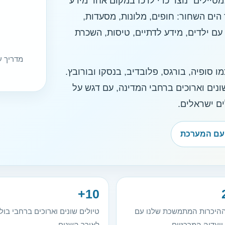
טיילים” נוצר כדי לרכז במקום אחד מידע
 הים השחור: חופים, מלונות, מסעדות,
 עם ילדים, מידע לדתיים, טיסות, השכרת
מדריך ע
2016 במגוון יעדים כמו סופיה, בורגס, פלובדיב, בנסקו ובורובץ.
רנו ניסיון ממעל 10 טיולים שונים וארוכים ברחבי המדינה, עם דגש על
ים ישראלים.
 עם המערכת
10+
היכרות המתמשכת שלנו עם
טיולים שונים וארוכים ברחבי בול
ויעדיה המרכזיים
לאורך השנים