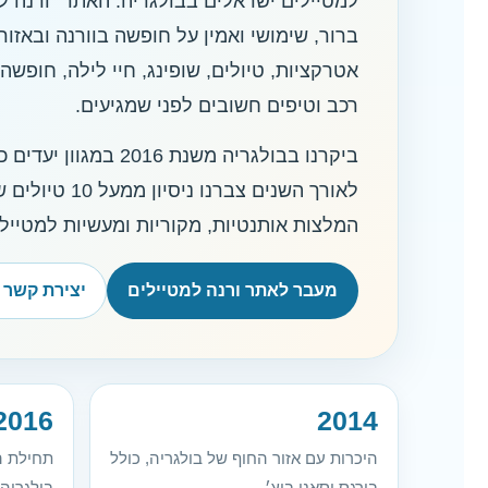
למטיילים ישראלים בבולגריה. האתר “ורנה למ
ברור, שימושי ואמין על חופשה בוורנה ובאזור
אטרקציות, טיולים, שופינג, חיי לילה, חופשה
רכב וטיפים חשובים לפני שמגיעים.
ביקרנו בבולגריה משנת 
לאורך השנים צב
המלצות אותנטיות, מקוריות ומעשיות למטייל
מעבר לאתר ורנה למטיילים
יצירת קשר
2016
2014
היכרות עם אזור החוף של בולגריה, כולל
תחילת ה
בורגס וסאני ביץ׳
בולגריה 