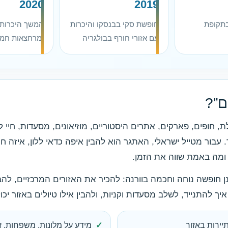
2020
2019
בתקופת
חופשת סקי בבנסקו והיכרות
המשך היכרות 
עם אזורי חורף בבולגריה
ומרחצאות חמי
ם”?
 חופים, פארקים, אתרים היסטוריים, מוזיאונים, מסעדות, חיי ליל
. עבור מטייל ישראלי, האתגר הוא להבין איפה כדאי ללון, איזה
 ומה באמת שווה את הזמן.
 חופשה נוחה וחכמה בוורנה: להכיר את האזורים המרכזיים, להבי
יך להתנייד, לשלב מסעדות וקניות, ולהבין אילו טיולים באזור י
יירות באזור
מידע על מלונות, משפחות, זו