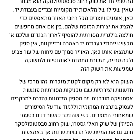
מה שמייחד את שוק רחוב סבסטופולסקה הוא מבחר
שאין שני לו של מלאכות יד מקומיות ובגדים בעבודת יד.
כאן, אומנים ויוצרים מכל רחבי האזור מתאספים כדי
להציג את יצירות המופת שלהם. בין אם אתם מחפשים
חולצה בולגרית מסורתית להוסיף לארון הבגדים שלכם או
תכשיט ייחודי בעבודת יד באהבה ובדייקנות, אין ספק
שתמצאו אותו כאן. האוויר סמיך עם ניחוח של עור צבוע
ולכה טרייה, תזכורת מתמדת לאותנטיות ולתשוקה
שמניעות את השוק הזה.
השוק הוא לא רק מקום לקנות מזכרות; זהו מרכז של
חדשנות ויצירתיות שבו טכניקות מסורתיות פוגשות
אסתטיקה מודרנית. זה מספק הזדמנות נהדרת למבקרים
לעסוק בתרבות המקומית וללמוד עוד על הסיפורים
שמאחורי המוצרים. כפי שהוזכר כאשר דנים בטעמי
הפיוז'ן של שוק חאלי גסטרו, שוק רחוב סבסטופולסקה
חוגג גם את המיזוג של תרבויות שונות אך באמצעות