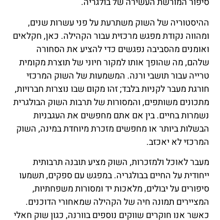
סיפור המורשת העשירה של בולגריה.
ההיסטוריה של השוק משתרעת על פני עשרות שנים,
ומהווה נקודת מפגש מרכזית עבור הקהילה. כאן, חקלאים
ואומנים מהסביבה נפגשים כדי להציע את הסחורה
שלהם, מה שהופך אותו למקור חיוני של תוצרת מקומית
טרייה עבור תושבי ורנה. המשמעות של השוק המרכזי
חורגת מעבר לקניות בלבד; זהו מקום שבו נוצרות חברויות,
מתכונים משותפים, והמסורות של תרבות השוק הבולגרית
נשמרות בחיים. בין אם אתם מחפשים את העגבניות
הבשלות ביותר או מחפשים מזכרת מיוחדת במינה, השוק
המרכזי לא יאכזב.
מעבר לאוכל ולמזכרות, השוק מציע תובנה תרבותית
ייחודית על החיים בבולגריה. במפגש עם ספקים, תשמעו
סיפורים על יבולים, מלאכות יד ומסורות משפחתיות,
המציירים תמונה חיה של הקהילה שמאחורי הדוכנים.
כאשר אנו חוקרים שווקים נוספים בוורנה, כגון שוק חאלי