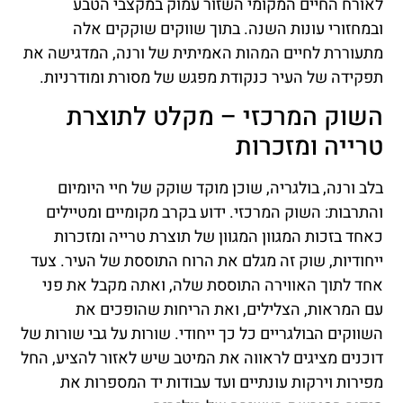
לאורח החיים המקומי השזור עמוק במקצבי הטבע
ובמחזורי עונות השנה. בתוך שווקים שוקקים אלה
מתעוררת לחיים המהות האמיתית של ורנה, המדגישה את
תפקידה של העיר כנקודת מפגש של מסורת ומודרניות.
השוק המרכזי – מקלט לתוצרת
טרייה ומזכרות
בלב ורנה, בולגריה, שוכן מוקד שוקק של חיי היומיום
והתרבות: השוק המרכזי. ידוע בקרב מקומיים ומטיילים
כאחד בזכות המגוון המגוון של תוצרת טרייה ומזכרות
ייחודיות, שוק זה מגלם את הרוח התוססת של העיר. צעד
אחד לתוך האווירה התוססת שלה, ואתה מקבל את פני
עם המראות, הצלילים, ואת הריחות שהופכים את
השווקים הבולגריים כל כך ייחודי. שורות על גבי שורות של
דוכנים מציגים לראווה את המיטב שיש לאזור להציע, החל
מפירות וירקות עונתיים ועד עבודות יד המספרות את