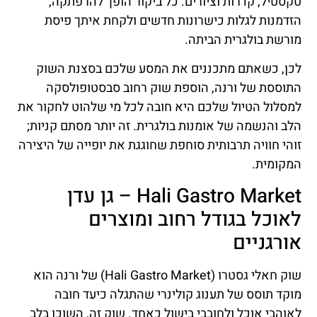
טקסטיל, קדרות וציורים. כל ביקור הופך להרפתקה,
הזדמנות לגלות כישרונות חדשים ולקחת איתך פיסת
מורשת בולגרית הביתה.
לכן, כשאתם מתכננים את המסע שלכם בסצנת השוק
התוססת של ורנה, הוספת שוק רחוב סבסטופולסקה
למסלול הטיול שלכם היא חובה לכל מי שלהוט לחקור את
הלב והנשמה של אומנות בולגרית. זה יותר מסתם קניות;
זוהי חוויה תרבותית סוחפת שחוגגת את יופייה של היצירה
המקומית.
Hali Gastro Market – גן עדן
לאוכל בגודל רחוב ומוצרים
אורגניים
שוק חאלי גסטרו (Hali Gastro Market) של ורנה הוא
מוקד תוסס של תענוג קולינרי שהתגלה כיעד חובה
לאוהבי אוכל ולחובבי בישול כאחד. שוק זה, השוכן בלב