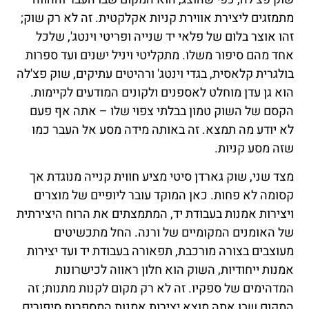
מתמזגים ליצירת אווירת קניות אקלקטית. זה לא רק שוק;
זהו אוצר בלום של פלאי יד שנייה ופריטי וינטג', שלכל
אחד מהם סיפור משלו. מתקליטי ויניל ישנים ועד ספרות
בולגרית קלאסית, בגדי וינטג' ורהיטים עתיקים, שוק פצ'לה
הוא גן עדן מוחלט לאספנים ולקונים המודעים לקיימות.
הקסם של השוק טמון בבלתי צפוי שלו – אתה אף פעם
לא יודע מה תמצא. זה באותה מידה מסע אל העבר כמו
שזה מסע קניות.
מצד שני, שוק גארדן סיטי מציע חווית קנייה מנוגדת אך
קסומה לא פחות. כאן המוקד עובר ליופיים של מוצרים
ויצירות אמנות בעבודת יד, המתמצתים את הרוח היצירתית
של האומנים המקומיים של ורנה. החל מתכשיטים
מעוצבים בצורה מורכבת, תפאורה בעבודת יד ועד יצירות
אמנות ייחודיות, השוק הוא חלון ראווה לכישרונות
המדהימים של ספקיו. זה לא רק מקום לקנות מתנות; זה
המקום שבו אתה מוצא יצירות אמנות המספרות סיפורים,