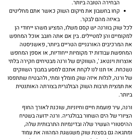
הבחירה הטובה ביותר.
קחו בחשבון את מיקום השוק כאשר אתם מחליטים
באיזה מהם לבקר.
לכל שוק בוורנה יש קסם משלו, המציע משהו ייחודי הן
למקומיים והן למטיילים. בין אם אתה חובב אוכל המחפש
את המרכיבים האורגניים הטריים ביותר, פאשניסטה
המחפשת עבודות יד מקומיות ייחודיות, או אספן המחפש
אוצרות וינטאג ', השווקים של ורנה מבטיחים חקירה בלתי
נשכחת. אז תנו לנו לקחת אתכם למסע במבוך השווקים
של ורנה, לגלות איזה שוק מומלץ ומתי, ולהבטיח שתתפסו
את תמצית תרבות השוק הבולגרית בצורתה האותנטית
ביותר.
ורנה, עיר פועמת חיים וחיוניות, שוכנת לאורך החוף
הציורי של הים השחור בבולגריה. ורנה ידועה בשטיח
ההיסטורי העשיר שלה ובדינמיות התרבותית שלה,
ומתגאה גם בסצנת שוק משגשגת המהווה את עמוד