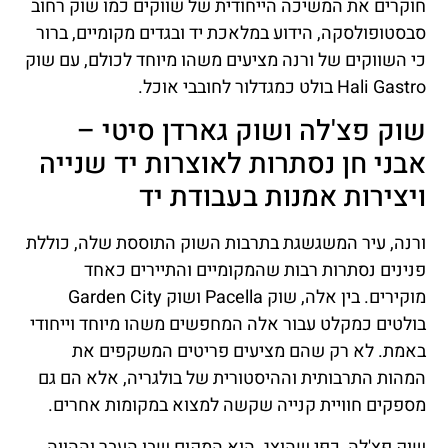
חוקרים את המשיכה הייחודית של שווקים כמו שוק רחוב
סבסטופולסקה, הידוע במלאכת יד ובגדים מקומיים, ברור
כי השווקים של ורנה מציעים משהו מיוחד לכולם, עם שוק
Hali Gastro בולט כמגדלור לחובבי אוכל.
שוק פצ'לה ושוק גארדן סיטי –
אבני חן נסתרות לאוצרות יד שנייה
ויצירות אמנות בעבודת יד
ורנה, עיר המשגשגת בתרבות השוק התוססת שלה, כוללת
פנינים נסתרות רבות שהמקומיים והתיירים כאחד
מוקירים. בין אלה, שוק Pacella ושוק Garden City
בולטים כמקלט עבור אלה המחפשים משהו מיוחד וייחודי
באמת. לא רק שהם מציעים פריטים המשקפים את
המהות התרבותית וההיסטורית של בולגריה, אלא הם גם
מספקים חוויית קנייה שקשה למצוא במקומות אחרים.
שוק פצ'לה, כפי שהוצג, הוא המקום שבו העבר וההווה