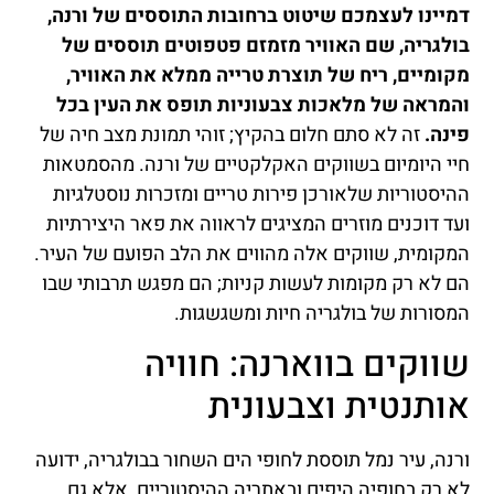
דמיינו לעצמכם שיטוט ברחובות התוססים של ורנה,
בולגריה, שם האוויר מזמזם פטפוטים תוססים של
מקומיים, ריח של תוצרת טרייה ממלא את האוויר,
והמראה של מלאכות צבעוניות תופס את העין בכל
פינה.
זה לא סתם חלום בהקיץ; זוהי תמונת מצב חיה של
חיי היומיום בשווקים האקלקטיים של ורנה. מהסמטאות
ההיסטוריות שלאורכן פירות טריים ומזכרות נוסטלגיות
ועד דוכנים מוזרים המציגים לראווה את פאר היצירתיות
המקומית, שווקים אלה מהווים את הלב הפועם של העיר.
הם לא רק מקומות לעשות קניות; הם מפגש תרבותי שבו
המסורות של בולגריה חיות ומשגשגות.
שווקים בווארנה: חוויה
אותנטית וצבעונית
ורנה, עיר נמל תוססת לחופי הים השחור בבולגריה, ידועה
לא רק בחופיה היפים ובאתריה ההיסטוריים, אלא גם