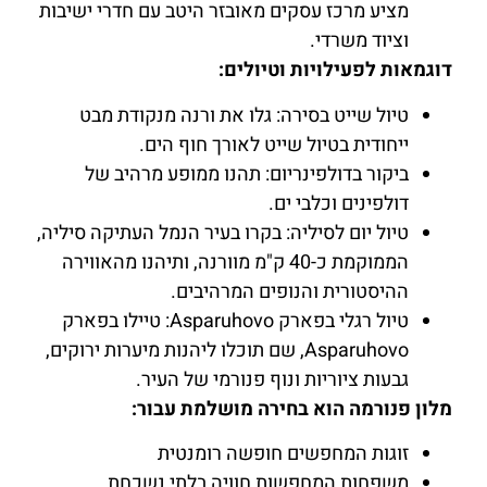
מציע מרכז עסקים מאובזר היטב עם חדרי ישיבות
וציוד משרדי.
דוגמאות לפעילויות וטיולים:
טיול שייט בסירה: גלו את ורנה מנקודת מבט
ייחודית בטיול שייט לאורך חוף הים.
ביקור בדולפינריום: תהנו ממופע מרהיב של
דולפינים וכלבי ים.
טיול יום לסיליה: בקרו בעיר הנמל העתיקה סיליה,
הממוקמת כ-40 ק"מ מוורנה, ותיהנו מהאווירה
ההיסטורית והנופים המרהיבים.
טיול רגלי בפארק Asparuhovo: טיילו בפארק
Asparuhovo, שם תוכלו ליהנות מיערות ירוקים,
גבעות ציוריות ונוף פנורמי של העיר.
מלון פנורמה הוא בחירה מושלמת עבור:
זוגות המחפשים חופשה רומנטית
משפחות המחפשות חוויה בלתי נשכחת