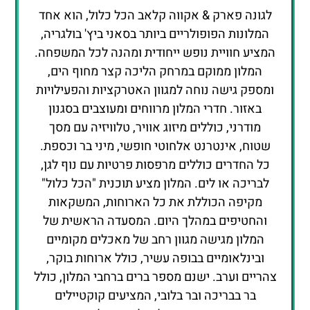
לגונה פארק & אקווה קלאב הכל כלול, הוא אחד
המלונות הפופולריים ביותר בסאני ביץ' בולגריה,
המציע חוויית נופש ייחודית ומהנה לכל המשפחה.
המלון ממוקם במרחק הליכה קצר מחוף הים,
ומספק גישה נוחה למגוון האטרקציות והפעילויות
באזור. חדרי המלון מרווחים ומעוצבים בסגנון
מודרני, כוללים מיזוג אוויר, טלוויזיה עם מסך
שטוח, אינטרנט אלחוטי חופשי, מיני בר וכספת.
כל החדרים כוללים מרפסות פרטיות עם נוף לגן,
לבריכה או לים. המלון מציע תוכנית "הכל כלול"
מקיפה הכוללת את כל הארוחות, המשקאות
והחטיפים במהלך היום. המסעדה הראשית של
המלון מגישה מגוון רחב של מאכלים מקומיים
ובינלאומיים בבופה עשיר, כולל ארוחות בוקר,
צהריים וערב. ישנם מספר ברים ברחבי המלון, כולל
בר בבריכה ובר בלובי, המציעים קוקטיילים