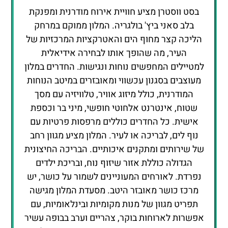
בסט ווסטרן מציע חוויית אירוח מודרנית ומפנקת
בלב סאני ביץ' בולגריה. המלון ממוקם במרחק
הליכה קצר מחוף הים והאטרקציות המרכזיות של
העיר, מה שהופך אותו לבחירה אידיאלית
למטיילים המחפשים נוחות ונגישות. החדרים במלון
מעוצבים בסגנון עכשווי ומאובזרים במיטב הנוחות
המודרנית, כולל מיזוג אוויר, טלוויזיה עם מסך
שטוח, אינטרנט אלחוטי חופשי, מיני בר וכספת
אישית. כל החדרים כוללים מרפסות פרטיות עם
נוף לים, לבריכה או לעיר. המלון מציע מגוון רחב
של שירותים ומתקנים איכותיים. הבריכה החיצונית
הגדולה כוללת אזור שיזוף נוח, ובריכת ילדים
נפרדת. לאורחים המעוניינים לשמור על כושר, יש
מרכז כושר מאובזר היטב. מסעדת המלון מגישה
תפריט מגוון של מנות מקומיות ובינלאומיות, עם
אפשרות לארוחות בוקר, צהריים וערב בבופה עשיר