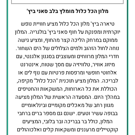
מלון הכל כלול מומלץ בלב סאני ביץ'
טיארה ביץ' מלון הכל כלול מציע חוויית נופש
יוקרתית ומפנקת על חוף סאני ביץ' בולגריה. המלון
ממוקם במרחק הליכה קצר מהחוף, ומציע גישה
נוחה לחול הזהוב ולמים הצלולים של הים השחור.
חדרי המלון מרווחים ומעוצבים בסגנון אלגנטי, עם
מיזוג אוויר, טלוויזיה עם מסך שטוח, אינטרנט
אלחוטי חופשי ומרפסות פרטיות עם נוף לים או
לבריכה. המלון מציע תוכנית "הכל כלול" מקיפה,
הכוללת את כל הארוחות, המשקאות והחטיפים
במהלך היום. המסעדה הראשית של המלון מציעה
מגוון רחב של מאכלים מקומיים ובינלאומיים
בבופה עשיר וטעים. ישנם גם מספר ברים ברחבי
המלון, כולל בר בבריכה ובר בלובי, המציעים
קוקטיילים מרעננים ומשקאות קלים ואלכוהולים