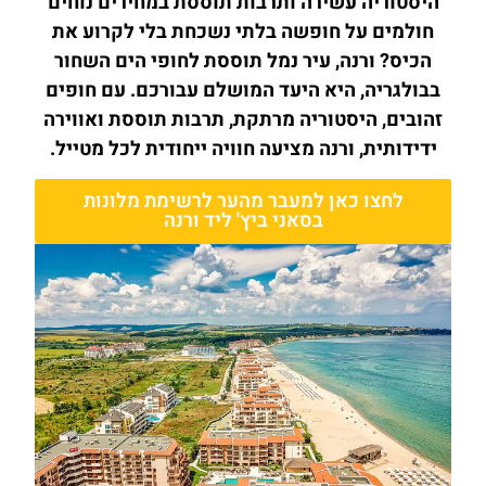
היסטוריה עשירה ותרבות תוססת במחירים נוחים
חולמים על חופשה בלתי נשכחת בלי לקרוע את
הכיס? ורנה, עיר נמל תוססת לחופי הים השחור
בבולגריה, היא היעד המושלם עבורכם. עם חופים
זהובים, היסטוריה מרתקת, תרבות תוססת ואווירה
ידידותית, ורנה מציעה חוויה ייחודית לכל מטייל.
לחצו כאן למעבר מהער לרשימת מלונות
בסאני ביץ' ליד ורנה