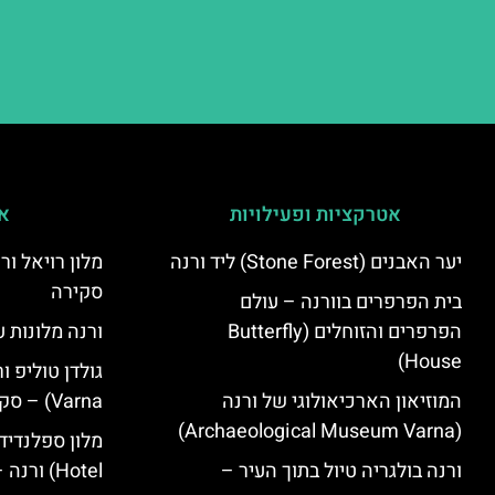
אטרקציות ופעילויות
אי
יער האבנים (Stone Forest) ליד ורנה
סקירה
בית הפרפרים בוורנה – עולם
הפרפרים והזוחלים (Butterfly
ורנה מלונות ע
House)
המוזיאון הארכיאולוגי של ורנה
Varna) – סקירה
(Archaeological Museum Varna)
ורנה בולגריה טיול בתוך העיר –
Hotel) ורנה – סקירה