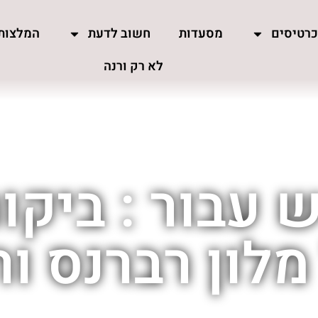
רטיסים
מסעדות
חשוב לדעת
המלצות
לא רק ורנה
 עבור : ביקו
מלון רברנס ור