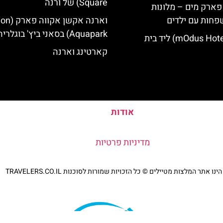
Square) של ורנה
 פארק מים – מלונות
פחות עם ילדים
וארנה אקשן א
Aquapark) בסאני ביץ' בוגלריה
מלון מודוס (mOdus Hotel) ליד בית
קארטינג וארנה
אודות
מדיניות פרטיות
נו אתר המלצות מטיילים © כל הזכויות שמורות לסוכנות TRAVELERS.CO.IL