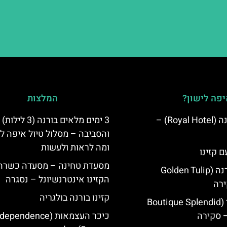
פה לישון?
המלצות
מלון רויאל ורנה (Royal Hotel) –
3 ימים מלאים בורנה (3 לילות)
והסביבה – מסלול טיול איפה לט
ומה לראות ולעשות
ם קזינו
מסעדת טחינה – מסעדה כשרה 
גולדן טוליפ ורנה (Golden Tulip
הקזינו אינטרנשיונל – נסגרה
קזינו בורנה בולגריה
מלון ספלנדיד (Boutique Splendid
כיכר העצמאות (ependence