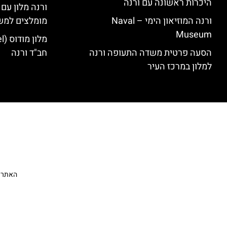
היכרות ראשונה עם ורנה
ורנה מלון עם
ורנה המוזיאון הימי – Naval
מומלצים למש
Museum
הסעה פרטית משדה התעופה ורנה
חב"ד ורנה
למלון במרכז העיר
האתר הי