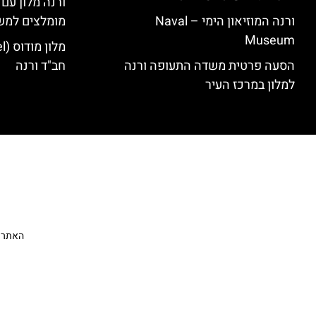
ורנה מלון עם
ורנה המוזיאון הימי – Naval
מומלצים למש
Museum
הסעה פרטית משדה התעופה ורנה
חב"ד ורנה
למלון במרכז העיר
האתר הי