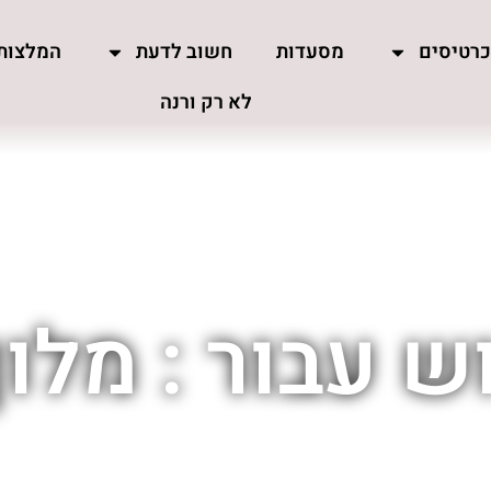
רטיסים
מסעדות
חשוב לדעת
המלצות
לא רק ורנה
 עבור : מלון