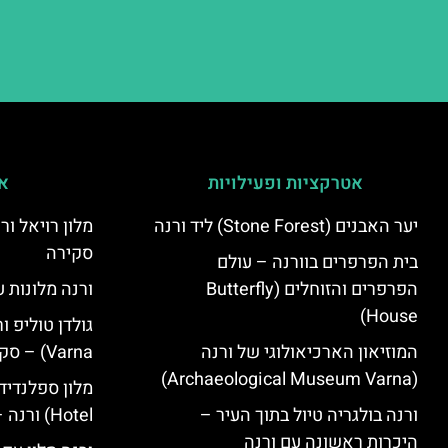
אטרקציות ופעילויות
אי
יער האבנים (Stone Forest) ליד ורנה
סקירה
בית הפרפרים בוורנה – עולם
הפרפרים והזוחלים (Butterfly
ורנה מלונות ע
House)
המוזיאון הארכיאולוגי של ורנה
Varna) – סקירה
(Archaeological Museum Varna)
ורנה בולגריה טיול בתוך העיר –
Hotel) ורנה – סקירה
היכרות ראשונה עם ורנה