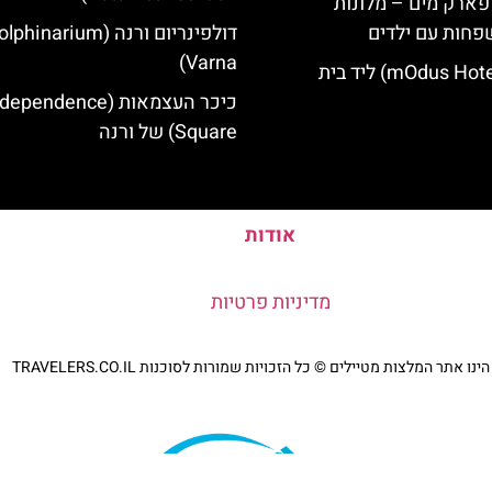
 פארק מים – מלונות
פחות עם ילדים
דולפינריום ורנה (phinarium
Varna)
מלון מודוס (mOdus Hotel) ליד בית
כיכר העצמאות (ependence
Square) של ורנה
אודות
מדיניות פרטיות
נו אתר המלצות מטיילים © כל הזכויות שמורות לסוכנות TRAVELERS.CO.IL