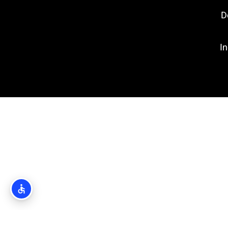
Dol
Ind