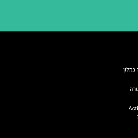
במלון
שרה
קווה פארק (Action