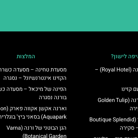
פה לישון?
המלצות
מלון רויאל ורנה (Royal Hotel) –
מסעדת טחינה – מסעדה כשרה 
הקזינו אינטרנשיונל – נסגרה
ם קזינו
הפינה של מיכאל – מסעדה כ
בורנה נסגרה
גולדן טוליפ ורנה (Golden Tulip
וארנה אקשן א
Aquapark) בסאני ביץ' בוגלריה
מלון ספלנדיד (Boutique Splendid
הגן הבוטני של ורנה (Varna
Botanical Garden)