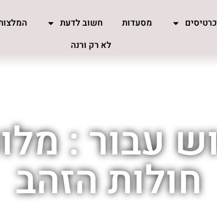
רטיסים
מסעדות
חשוב לדעת
המלצות
לא רק ורנה
 עבור : מלונ
חולות הזהב