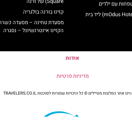
Square) של ורנה
פחות עם ילדים
קזינו בורנה בולגריה
מלון מודוס (mOdus Hotel) ליד בית
מסעדת טחינה – מסעדה כשרה 
הקזינו אינטרנשיונל – נסגרה
אודות
מדיניות פרטיות
נו אתר המלצות מטיילים © כל הזכויות שמורות לסוכנות TRAVELERS.CO.IL