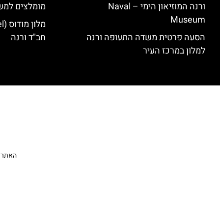
ורנה המוזיאון הימי – Naval
מומלצים למש
Museum
הסעה פרטית משדה התעופה ורנה
חב"ד ורנה
למלון במרכז העיר
האתר הי