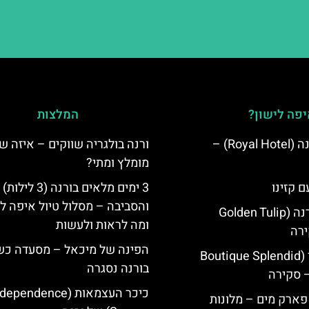
פה לישון?
המלצות
מלון רויאל ורנה (Royal Hotel) –
ורנה בולגריה שווקים – איזה ש
מומלץ ומתי?
ם קזינו
3 ימים מלאים בורנה (3 לילות)
והסביבה – מסלול טיול איפה לט
גולדן טוליפ ורנה (Golden Tulip
ומה לראות ולעשות
הפינה של מיכאל – מסעדה כ
מלון ספלנדיד (Boutique Splendid
בורנה נסגרה
כיכר העצמאות (ependence
 פארק מים – מלונות