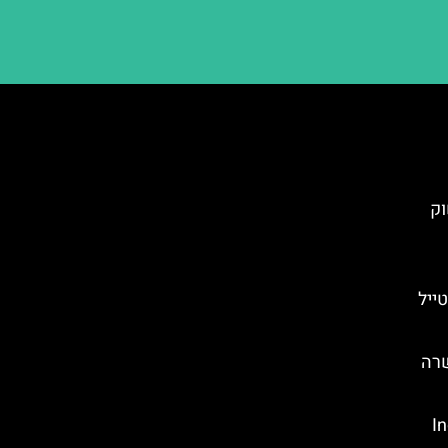
וק
ייל
שרה
Ind