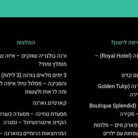
פה לישון?
המלצות
מלון רויאל ורנה (Royal Hotel) –
ורנה בולגריה שווקים – איזה ש
מומלץ ומתי?
ם קזינו
3 ימים מלאים בורנה (3 לילות)
והסביבה – מסלול טיול איפה לט
גולדן טוליפ ורנה (Golden Tulip
ומה לראות ולעשות
קארטינג וארנה
מלון ספלנדיד (Boutique Splendid
מסעדת טחינה – מסעדה כשרה 
הקזינו אינטרנשיונל – נסגרה
 פארק מים – מלונות
פחות עם ילדים
המרחצאות הרומיים בווארנה –