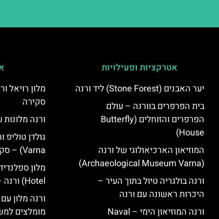
אטרקציות ופעילויות
אי
יער האבנים (Stone Forest) ליד ורנה
סקירה
בית הפרפרים בוורנה – עולם
הפרפרים והזוחלים (Butterfly
ורנה מלונות ע
House)
המוזיאון הארכיאולוגי של ורנה
Varna) – סקירה
(Archaeological Museum Varna)
ורנה בולגריה טיול בתוך העיר –
Hotel) ורנה – סקירה
היכרות ראשונה עם ורנה
ורנה מלון עם
ורנה המוזיאון הימי – Naval
מומלצים למש