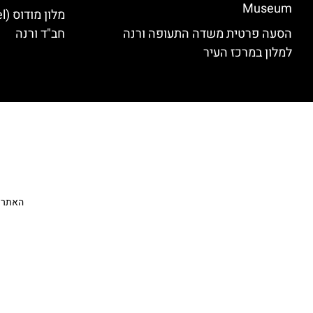
Museum
הסעה פרטית משדה התעופה ורנה
חב"ד ורנה
למלון במרכז העיר
האתר הי