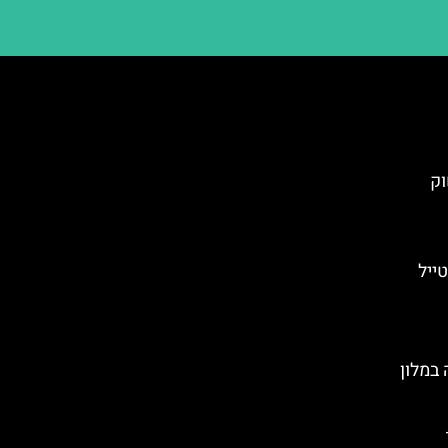
וק
ייל
במלון