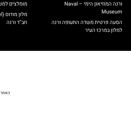
ורנה המוזיאון הימי – Naval
מומלצים למש
Museum
הסעה פרטית משדה התעופה ורנה
חב"ד ורנה
למלון במרכז העיר
האתר הי