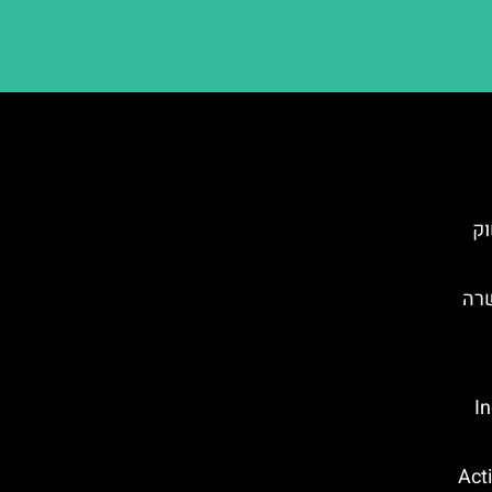
וק
שרה
Ind
קווה פארק (Action