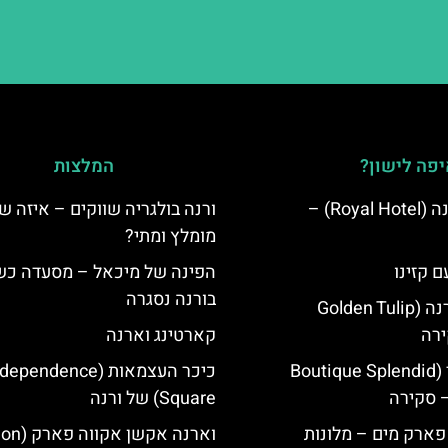
פה לישון?
המלצות
מלון רויאל ורנה (Royal Hotel) –
ורנה בולגריה שווקים – איזה ש
מומלץ ומתי?
ם קזינו
הפינה של מיכאל – מסעדה כ
בורנה נסגרה
גולדן טוליפ ורנה (Golden Tulip
קארטינג וארנה
מלון ספלנדיד (Boutique Splendid
כיכר העצמאות (ependence
Square) של ורנה
 פארק מים – מלונות
וארנה אקשן א