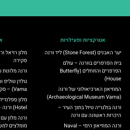
אטרקציות ופעילויות
אי
יער האבנים (Stone Forest) ליד ורנה
סקירה
בית הפרפרים בוורנה – עולם
הפרפרים והזוחלים (Butterfly
ורנה מלונות ע
House)
המוזיאון הארכיאולוגי של ורנה
Varna) – סקירה
(Archaeological Museum Varna)
ורנה בולגריה טיול בתוך העיר –
Hotel) ורנה – סקירה
היכרות ראשונה עם ורנה
ורנה מלון עם
ורנה המוזיאון הימי – Naval
מומלצים למש