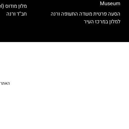
Museum
הסעה פרטית משדה התעופה ורנה
חב"ד ורנה
למלון במרכז העיר
האתר הי