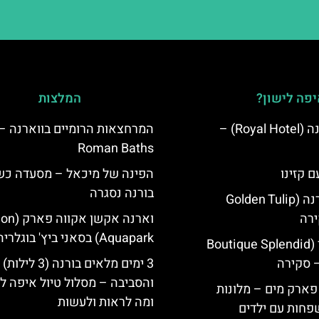
פה לישון?
המלצות
מלון רויאל ורנה (Royal Hotel) –
המרחצאות הרומיים בווארנה –
Roman Baths
ם קזינו
הפינה של מיכאל – מסעדה כ
בורנה נסגרה
גולדן טוליפ ורנה (Golden Tulip
וארנה אקשן א
Aquapark) בסאני ביץ' בוגלריה
מלון ספלנדיד (Boutique Splendid
3 ימים מלאים בורנה (3 לילות)
והסביבה – מסלול טיול איפה לט
 פארק מים – מלונות
ומה לראות ולעשות
פחות עם ילדים