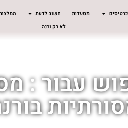
רטיסים
מסעדות
חשוב לדעת
המלצות
לא רק ורנה
וש עבור : מס
ורתיות בורנ