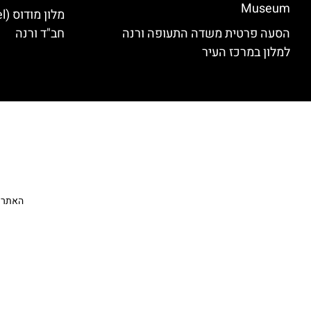
Museum
הסעה פרטית משדה התעופה ורנה
חב"ד ורנה
למלון במרכז העיר
האתר הי