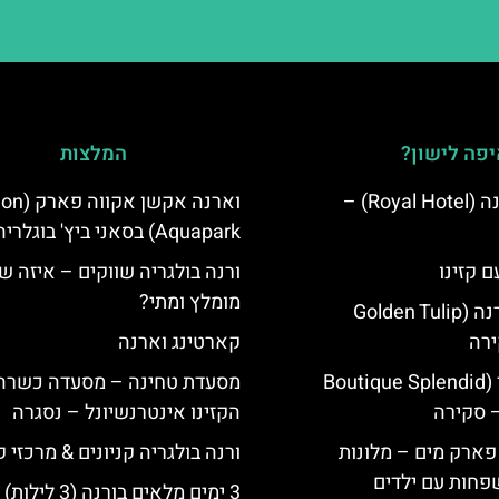
פה לישון?
המלצות
מלון רויאל ורנה (Royal Hotel) –
וארנה אקשן א
Aquapark) בסאני ביץ' בוגלריה
ם קזינו
ורנה בולגריה שווקים – איזה ש
מומלץ ומתי?
גולדן טוליפ ורנה (Golden Tulip
קארטינג וארנה
מלון ספלנדיד (Boutique Splendid
מסעדת טחינה – מסעדה כשרה 
הקזינו אינטרנשיונל – נסגרה
 פארק מים – מלונות
ורנה בולגריה קניונים & מרכזי ק
פחות עם ילדים
3 ימים מלאים בורנה (3 לילות)