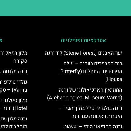
אטרקציות ופעילויות
אי
יער האבנים (Stone Forest) ליד ורנה
סקירה
בית הפרפרים בוורנה – עולם
הפרפרים והזוחלים (Butterfly
ורנה מלונות ע
House)
המוזיאון הארכיאולוגי של ורנה
Varna) – סקירה
(Archaeological Museum Varna)
ורנה בולגריה טיול בתוך העיר –
Hotel) ורנה – סקירה
היכרות ראשונה עם ורנה
ורנה מלון עם
ורנה המוזיאון הימי – Naval
מומלצים למש