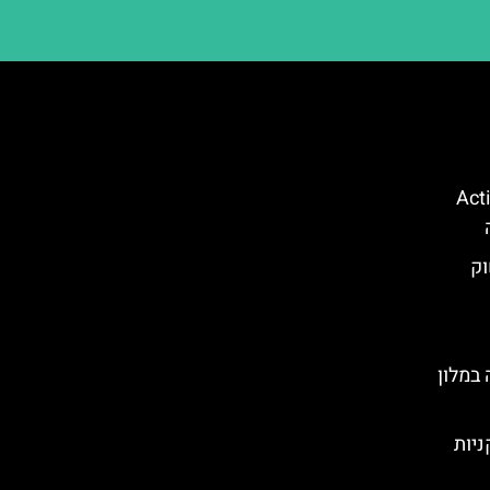
קווה פארק (Action
וק
במלון
ניות