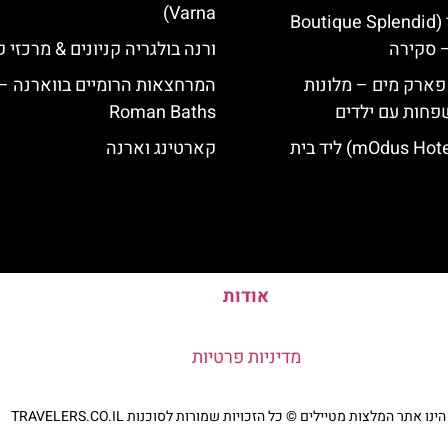
Varna)
מלון ספלנדיד (Boutique Splendid
ורנה בולגריה קניונים & מרכזי ק
 פארק מים – מלונות
המרחצאות הרומיים בווארנה –
פחות עם ילדים
Roman Baths
מלון מודוס (mOdus Hotel) ליד בית
קארטינג וארנה
אודות
מדיניות פרטיות
נו אתר המלצות מטיילים © כל הזכויות שמורות לסוכנות TRAVELERS.CO.IL