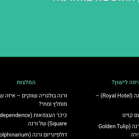
פה לישון?
המלצות
מלון רויאל ורנה (Royal Hotel) –
ורנה בולגריה שווקים – איזה ש
מומלץ ומתי?
ם קזינו
כיכר העצמאות (ependence
Square) של ורנה
גולדן טוליפ ורנה (Golden Tulip
דולפינריום ורנה (phinarium