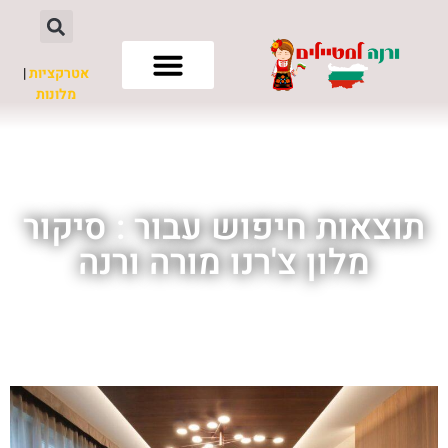
אטרקציות
|
מלונות
חשוב לדעת
תוצאות חיפוש עבור : סיקור
מלון צ'רנו מורה ורנה