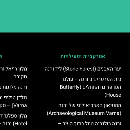
אטרקציות ופעילויות
אי
יער האבנים (Stone Forest) ליד ורנה
סקירה
בית הפרפרים בוורנה – עולם
הפרפרים והזוחלים (Butterfly
ורנה מלונות ע
House)
המוזיאון הארכיאולוגי של ורנה
Varna) – סקירה
(Archaeological Museum Varna)
ורנה בולגריה טיול בתוך העיר –
Hotel) ורנה – סקירה