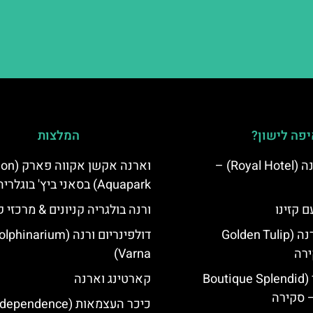
פה לישון?
המלצות
מלון רויאל ורנה (Royal Hotel) –
וארנה אקשן א
Aquapark) בסאני ביץ' בוגלריה
ם קזינו
ורנה בולגריה קניונים & מרכזי ק
גולדן טוליפ ורנה (Golden Tulip
דולפינריום ורנה (phinarium
Varna)
מלון ספלנדיד (Boutique Splendid
קארטינג וארנה
כיכר העצמאות (ependence