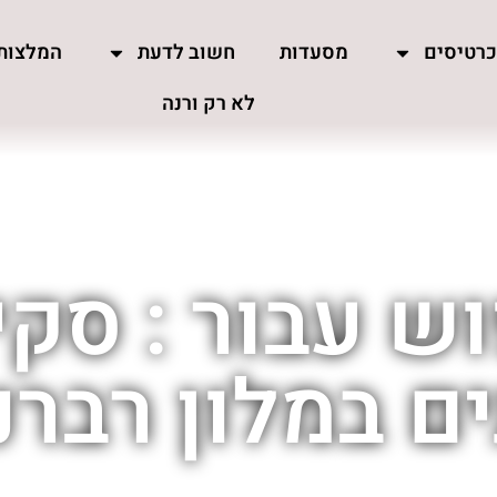
רטיסים
מסעדות
חשוב לדעת
המלצות
לא רק ורנה
ש עבור : סק
ם במלון רברנ