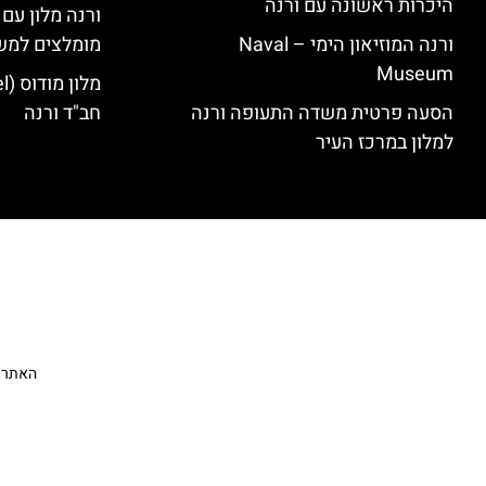
היכרות ראשונה עם ורנה
ורנה מלון עם
ורנה המוזיאון הימי – Naval
מומלצים למש
Museum
הסעה פרטית משדה התעופה ורנה
חב"ד ורנה
למלון במרכז העיר
האתר הי