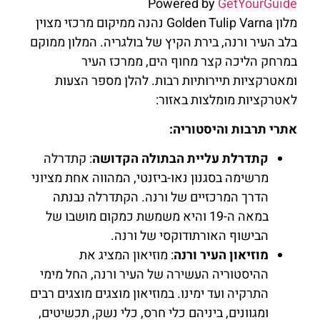
Powered by
GetYourGuide
מלון Golden Tulip Varna נהנה ממיקום מרכזי מצוין
בלב העיר ורנה, בירת הקיץ של בולגריה. המלון ממוקם
במרחק הליכה קצר מחוף הים, ממרכז העיר
ומאטרקציות תיירותיות רבות. להלן מספר הצעות
לאטרקציות מומלצות באזור:
אתרי תרבות והיסטוריה:
קתדרלת עליית הבתולה הקדושה
: קתדרלה
מרשימה בסגנון נאו-ביזנטי, המהווה אחת מציוני
הדרך המרכזיים של ורנה. הקתדרלה נבנתה
במאה ה-19 והיא משמשת כמקום מושבו של
הבישוף האורתודוקסי של ורנה.
מוזיאון העיר ורנה
: מוזיאון המציג את
ההיסטוריה העשירה של העיר ורנה, החל מימי
התרקיה ועד ימינו. במוזיאון מוצגים מוצגים רבים
ומגוונים, ביניהם כלי חרס, כלי נשק, תכשיטים,