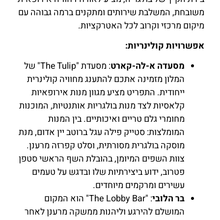
להזמנת
משובחת, המשלבת שירותים ומתקנים ברמה גבוהה עם
חדר לחצו
כאן
מיקום מרכזי וקרוב לכל האטרקציות.
אפשרויות קולינריות:
מסעדה א-לה-קארט
: מסעדת "The Tulip" של
המלון מזמינה אתכם להתענג מחוויה קולינרית
ייחודית. התפריט מציע מגוון מנות אירופאיות
קלאסיות לצד מנות בולגריות אותנטיות, המוכנות
מחומרי גלם טריים ואיכותיים. בין המנות
המומלצות: סטייק פילה עגל ברוטב יין אדום, מנת
מוסקה בולגרית מסורתית, וסלט קפרזה מרענן.
צוות השפים המיומן, בהובלת השף הראשי סטפן
פטרוב, ידוע ביצירתיות שלו ובדגש על טעמים
עשירים ומרקמים מיוחדים.
בר הלובי
: "The Lobby Bar" הוא המקום
המושלם להירגע וליהנות ממשקה מרענן לאחר