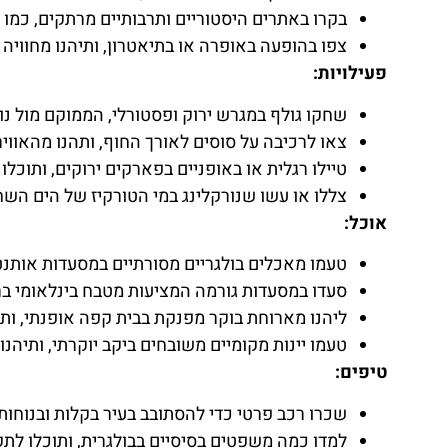
בקרו באתרים היסטוריים ותרבותיים מרתקים, כמו ארמון Evksinograd, קתדרלת ההנחה והמוזיאון ה
צפו בהופעה באופרה או בתיאטרון, ותיהנו מחוויה
פעילויות:
שחקו גולף במגרש ירוק ופסטורלי, הממוקם מול נו
צאו לרכיבה על סוסים לאורך החוף, ותהנו מהאווי
טיילו רגלית או באופניים בפארקים ירוקים, ותוכלו 
צללו או עשו שנורקלינג במי הטורקיז של הים השחו
אוכל:
טעמו מאכלים בולגריים מסורתיים במסעדות אותנטיות
סעדו במסעדות גורמה המציעות מטבח בינלאומי בר
ליהנו מארוחת בוקר מפנקת בבית קפה אופנתי, ות
טעמו יינות מקומיים משובחים ביקב יוקרתי, ותיהנו
טיפים:
שכרו רכב פרטי כדי להסתובב בעיר בקלות ובנוחות.
למדו כמה משפטים בסיסיים בבולגרית, ותוכלו לתק