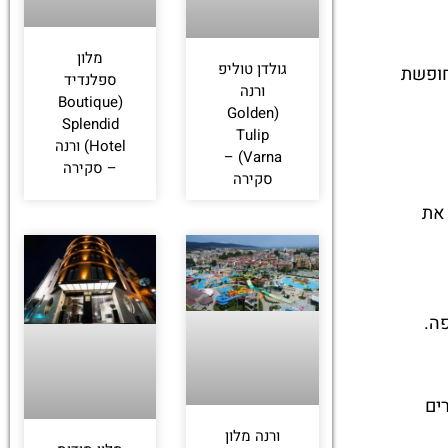
מלון
גולדן טוליפ
חופשת
ספלנדיד
ורנה
(Boutique
(Golden
Splendid
Tulip
Hotel) ורנה
Varna) –
– סקירה
סקירה
ים את
פה.
רים
ורנה מלון