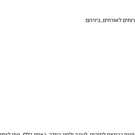
כבים בוורנה יכול להשתנות בהתאם למיקום, לעונה ולסוג החדר. באופן כללי, ניתן לצפו