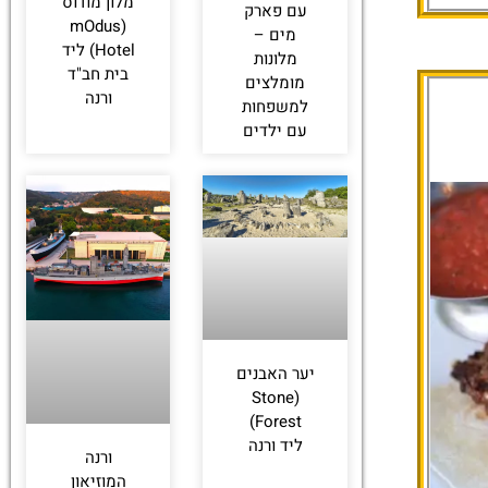
מלון מודוס
עם פארק
(mOdus
מים –
Hotel) ליד
מלונות
בית חב"ד
מומלצים
ורנה
למשפחות
עם ילדים
יער האבנים
(Stone
Forest)
ליד ורנה
ורנה
המוזיאון