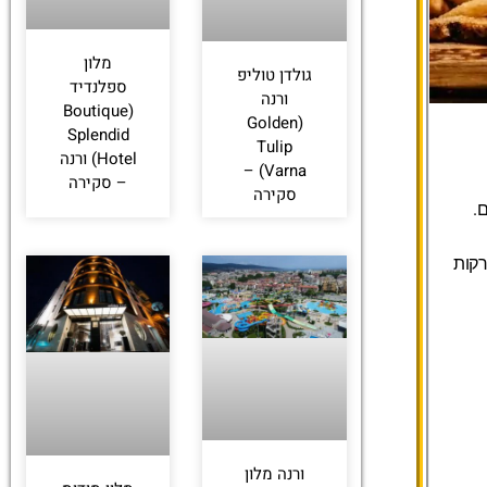
מלון
גולדן טוליפ
ספלנדיד
ורנה
(Boutique
(Golden
Splendid
Tulip
Hotel) ורנה
Varna) –
– סקירה
סקירה
.
רקות
ורנה מלון