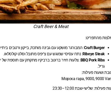
Craft Beer & Meat
לצות מהתפריט:
Craft Burger
: המבורגר מושקע עם גבינה מותכת, בייקון ורטבים ביתיים
Ribeye Steak
: נתח עסיסי שמוגש עם צ'יפס מתובל וסלט קולסלאו.
BBQ Pork Ribs
: צלעות חזיר ברוטב ברביקיו מתקתק עם תוספת של י
גריל.
בת ושעות פעילות:
Морска гара, 9000, 9000 Va
 פעילות: שלישי-שבת 12:00–23:30