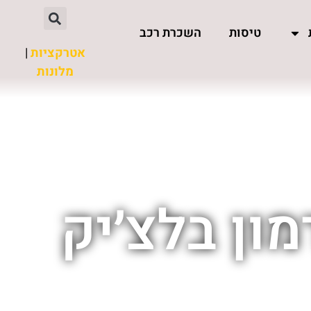
טיסות
השכרת רכב
אטרקציות
|
מלונות
ון בלצ׳יק