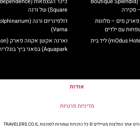
מלון ספלנדיד (Boutique Splendid
כיכר העצמאות (ependence
Square) של ורנה
 פארק מים – מלונות
דולפינריום ורנה (phinarium
פחות עם ילדים
Varna)
מלון מודוס (mOdus Hotel) ליד בית
וארנה אקשן א
Aquapark) בסאני ביץ' בוגלריה
אודות
מדיניות פרטיות
נו אתר המלצות מטיילים © כל הזכויות שמורות לסוכנות TRAVELERS.CO.IL