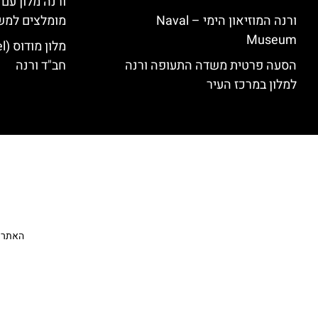
ורנה מלון עם
ורנה המוזיאון הימי – Naval
מומלצים למש
Museum
הסעה פרטית משדה התעופה ורנה
חב"ד ורנה
למלון במרכז העיר
האתר הי