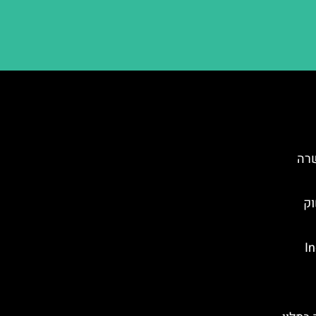
שרה
וק
Ind