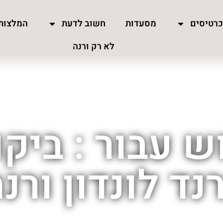
רטיסים
מסעדות
חשוב לדעת
המלצות
לא רק ורנה
 עבור : ביקו
נד לונדון ורנ