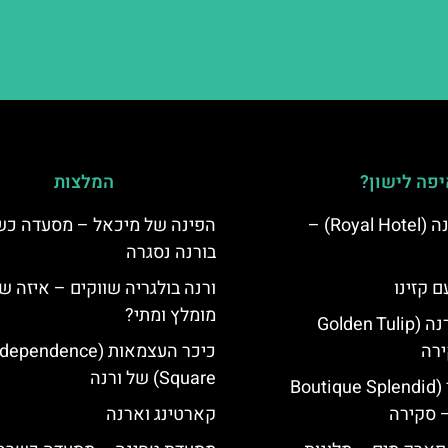
פה לישון?
המלצות
מלון רויאל ורנה (Royal Hotel) –
הפינה של מיכאל – מסעדה כ
בורנה נסגרה
ם קזינו
ורנה בולגריה שווקים – איזה ש
מומלץ ומתי?
גולדן טוליפ ורנה (Golden Tulip
כיכר העצמאות (ependence
Square) של ורנה
מלון ספלנדיד (Boutique Splendid
קארטינג וארנה