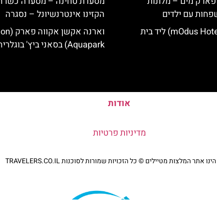
 פארק מים – מלונות
מסעדת טחינה – מסעדה כשרה 
פחות עם ילדים
הקזינו אינטרנשיונל – נסגרה
מלון מודוס (mOdus Hotel) ליד בית
וארנה אקשן א
Aquapark) בסאני ביץ' בוגלריה
אודות
מדיניות פרטיות
נו אתר המלצות מטיילים © כל הזכויות שמורות לסוכנות TRAVELERS.CO.IL