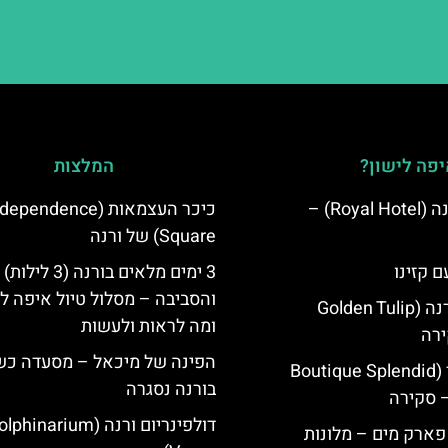
פה לישון?
המלצות
מלון רויאל ורנה (Royal Hotel) –
כיכר העצמאות (ependence
Square) של ורנה
ם קזינו
3 ימים מלאים בורנה (3 לילות)
והסביבה – מסלול טיול איפה לט
גולדן טוליפ ורנה (Golden Tulip
ומה לראות ולעשות
הפינה של מיכאל – מסעדה כ
מלון ספלנדיד (Boutique Splendid
בורנה נסגרה
דולפינריום ורנה (phinarium
 פארק מים – מלונות