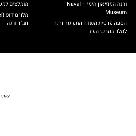
ורנה המוזיאון הימי – Naval
מומלצים למש
Museum
הסעה פרטית משדה התעופה ורנה
חב"ד ורנה
למלון במרכז העיר
האתר הי