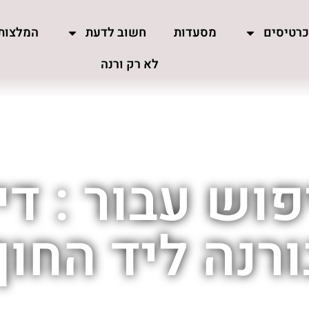
רטיסים
מסעדות
חשוב לדעת
המלצות
לא רק ורנה
וש עבור : די
ורנה ליד החוף