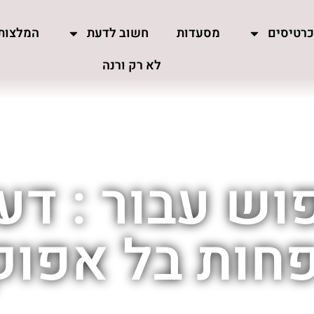
רטיסים
מסעדות
חשוב לדעת
המלצות
לא רק ורנה
וש עבור : דעו
ות בל אפוק 