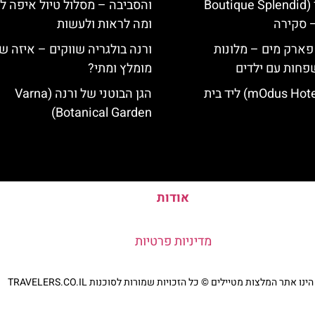
מלון ספלנדיד (Boutique Splendid
והסביבה – מסלול טיול איפה לט
ומה לראות ולעשות
 פארק מים – מלונות
ורנה בולגריה שווקים – איזה ש
פחות עם ילדים
מומלץ ומתי?
מלון מודוס (mOdus Hotel) ליד בית
הגן הבוטני של ורנה (Varna
Botanical Garden)
אודות
מדיניות פרטיות
נו אתר המלצות מטיילים © כל הזכויות שמורות לסוכנות TRAVELERS.CO.IL