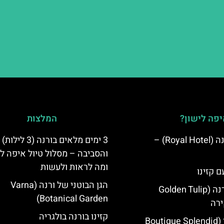
פה לישון?
המלצות
מלון רויאל ורנה (Royal Hotel) –
3 ימים מלאים בורנה (3 לילות)
והסביבה – מסלול טיול איפה לט
ומה לראות ולעשות
ם קזינו
הגן הבוטני של ורנה (Varna
גולדן טוליפ ורנה (Golden Tulip
Botanical Garden)
קזינו בורנה בולגריה
מלון ספלנדיד (Boutique Splendid