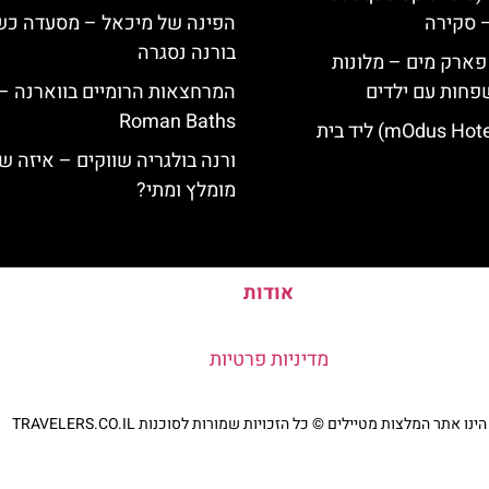
הפינה של מיכאל – מסעדה כ
בורנה נסגרה
 פארק מים – מלונות
פחות עם ילדים
המרחצאות הרומיים בווארנה –
Roman Baths
מלון מודוס (mOdus Hotel) ליד בית
ורנה בולגריה שווקים – איזה ש
מומלץ ומתי?
אודות
מדיניות פרטיות
נו אתר המלצות מטיילים © כל הזכויות שמורות לסוכנות TRAVELERS.CO.IL