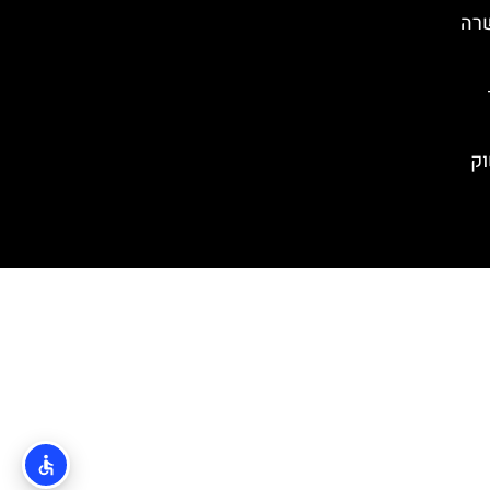
שרה
וק