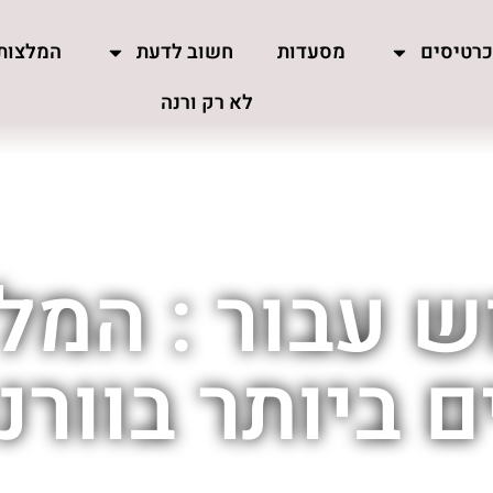
רטיסים
מסעדות
חשוב לדעת
המלצות
לא רק ורנה
 עבור : המל
 ביותר בוורנה