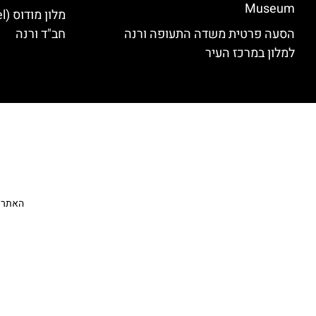
Museum
הסעה פרטית משדה התעופה ורנה
חב"ד ורנה
למלון במרכז העיר
האתר הי