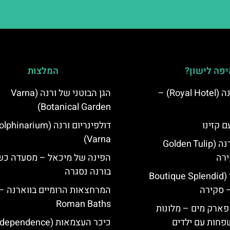
פה לישון?
המלצות
מלון רויאל ורנה (Royal Hotel) –
הגן הבוטני של ורנה (Varna
Botanical Garden)
ם קזינו
דולפינריום ורנה (phinarium
Varna)
גולדן טוליפ ורנה (Golden Tulip
הפינה של מיכאל – מסעדה כ
בורנה נסגרה
מלון ספלנדיד (Boutique Splendid
המרחצאות הרומיים בווארנה –
Roman Baths
 פארק מים – מלונות
פחות עם ילדים
כיכר העצמאות (ependence