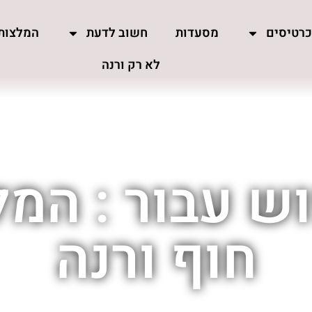
רטיסים
מסעדות
חשוב לדעת
המלצות
לא רק ורנה
ש עבור : המל
חוף ורנה