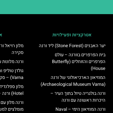
אטרקציות ופעילויות
אי
יער האבנים (Stone Forest) ליד ורנה
סקירה
בית הפרפרים בוורנה – עולם
הפרפרים והזוחלים (Butterfly
ורנה מלונות ע
House)
המוזיאון הארכיאולוגי של ורנה
Varna) – סקירה
(Archaeological Museum Varna)
ורנה בולגריה טיול בתוך העיר –
Hotel) ורנה – סקירה
היכרות ראשונה עם ורנה
ורנה מלון עם
ורנה המוזיאון הימי – Naval
מומלצים למש