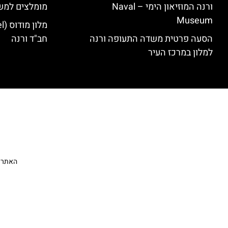
ורנה המוזיאון הימי – Naval
מומלצים למש
Museum
הסעה פרטית משדה התעופה ורנה
חב"ד ורנה
למלון במרכז העיר
האתר הי