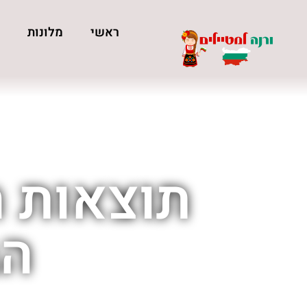
ראשי
מלונות
כ
תוצאות ח
הב