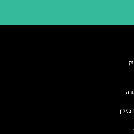
וק
שרה
במלון