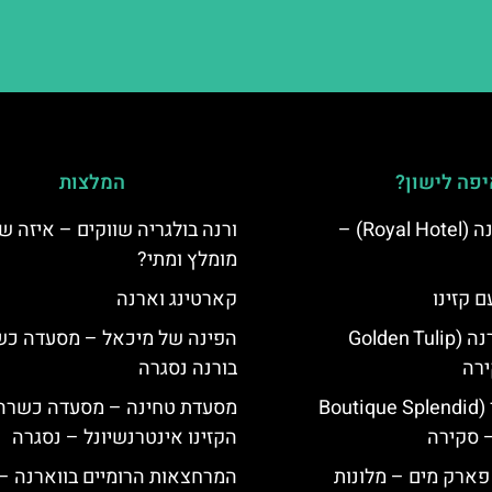
פה לישון?
המלצות
מלון רויאל ורנה (Royal Hotel) –
ורנה בולגריה שווקים – איזה ש
מומלץ ומתי?
ם קזינו
קארטינג וארנה
גולדן טוליפ ורנה (Golden Tulip
הפינה של מיכאל – מסעדה כ
בורנה נסגרה
מלון ספלנדיד (Boutique Splendid
מסעדת טחינה – מסעדה כשרה 
הקזינו אינטרנשיונל – נסגרה
 פארק מים – מלונות
המרחצאות הרומיים בווארנה –