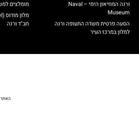
ורנה המוזיאון הימי – Naval
מומלצים למש
Museum
הסעה פרטית משדה התעופה ורנה
חב"ד ורנה
למלון במרכז העיר
האתר הי