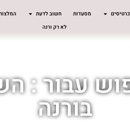
רטיסים
מסעדות
חשוב לדעת
המלצות
לא רק ורנה
וש עבור : הש
בורנה