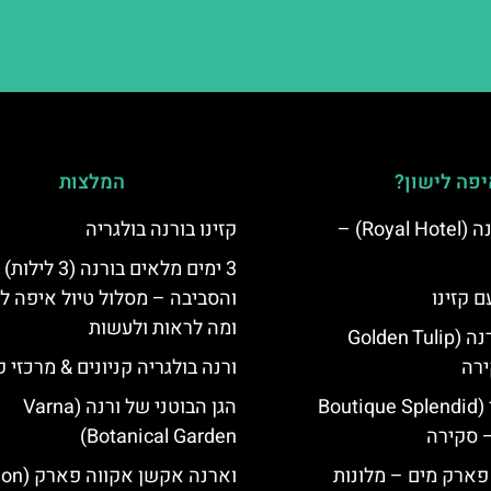
פה לישון?
המלצות
מלון רויאל ורנה (Royal Hotel) –
קזינו בורנה בולגריה
3 ימים מלאים בורנה (3 לילות)
ם קזינו
והסביבה – מסלול טיול איפה לט
ומה לראות ולעשות
גולדן טוליפ ורנה (Golden Tulip
ורנה בולגריה קניונים & מרכזי ק
מלון ספלנדיד (Boutique Splendid
הגן הבוטני של ורנה (Varna
Botanical Garden)
 פארק מים – מלונות
וארנה אקשן א