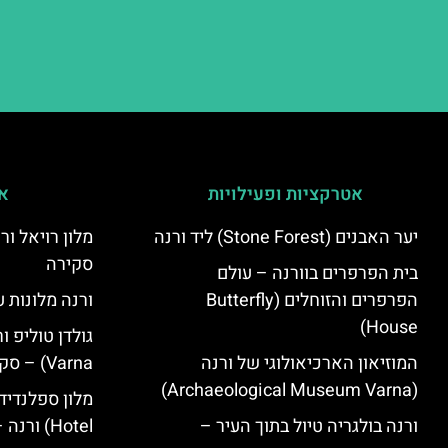
אטרקציות ופעילויות
אי
יער האבנים (Stone Forest) ליד ורנה
סקירה
בית הפרפרים בוורנה – עולם
הפרפרים והזוחלים (Butterfly
ורנה מלונות ע
House)
המוזיאון הארכיאולוגי של ורנה
Varna) – סקירה
(Archaeological Museum Varna)
ורנה בולגריה טיול בתוך העיר –
Hotel) ורנה – סקירה