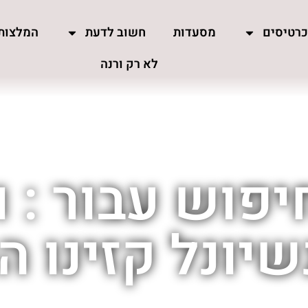
רטיסים
מסעדות
חשוב לדעת
המלצות
לא רק ורנה
פוש עבור : ו
שיונל קזינו ה