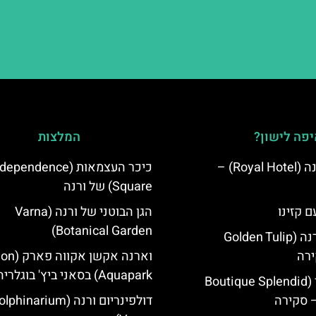
פה לישון?
המלצות
מלון רויאל ורנה (Royal Hotel) –
כיכר העצמאות (ependence
Square) של ורנה
ם קזינו
הגן הבוטני של ורנה (Varna
Botanical Garden)
גולדן טוליפ ורנה (Golden Tulip
וארנה אקשן א
Aquapark) בסאני ביץ' בוגלריה
מלון ספלנדיד (Boutique Splendid
דולפינריום ורנה (phinarium