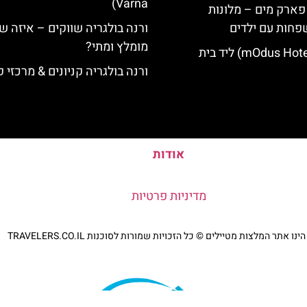
Varna)
 פארק מים – מלונות
פחות עם ילדים
ורנה בולגריה שווקים – איזה ש
מומלץ ומתי?
מלון מודוס (mOdus Hotel) ליד בית
ורנה בולגריה קניונים & מרכזי ק
אודות
מדיניות פרטיות
נו אתר המלצות מטיילים © כל הזכויות שמורות לסוכנות TRAVELERS.CO.IL