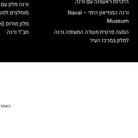
היכרות ראשונה עם ורנה
ורנה מלון עם
ורנה המוזיאון הימי – Naval
מומלצים למש
Museum
הסעה פרטית משדה התעופה ורנה
חב"ד ורנה
למלון במרכז העיר
האתר הי