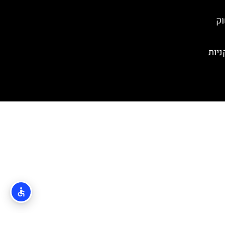
וק
ניות