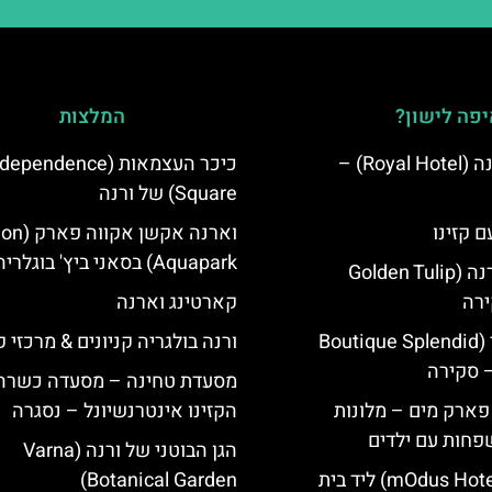
פה לישון?
המלצות
מלון רויאל ורנה (Royal Hotel) –
כיכר העצמאות (ependence
Square) של ורנה
ם קזינו
וארנה אקשן א
Aquapark) בסאני ביץ' בוגלריה
גולדן טוליפ ורנה (Golden Tulip
קארטינג וארנה
מלון ספלנדיד (Boutique Splendid
ורנה בולגריה קניונים & מרכזי ק
מסעדת טחינה – מסעדה כשרה 
 פארק מים – מלונות
הקזינו אינטרנשיונל – נסגרה
פחות עם ילדים
הגן הבוטני של ורנה (Varna
מלון מודוס (mOdus Hotel) ליד בית
Botanical Garden)