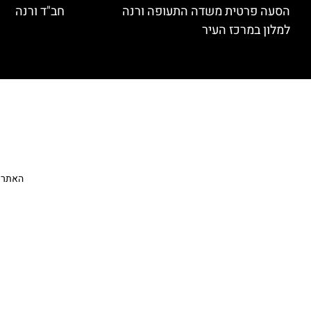
הסעה פרטית משדה התעופה ורנה
חב"ד ורנה
למלון במרכז העיר
האתר הי