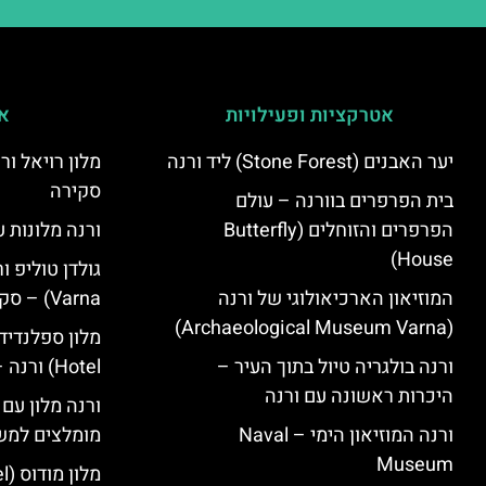
אטרקציות ופעילויות
אי
יער האבנים (Stone Forest) ליד ורנה
סקירה
בית הפרפרים בוורנה – עולם
הפרפרים והזוחלים (Butterfly
ורנה מלונות ע
House)
המוזיאון הארכיאולוגי של ורנה
Varna) – סקירה
(Archaeological Museum Varna)
ורנה בולגריה טיול בתוך העיר –
Hotel) ורנה – סקירה
היכרות ראשונה עם ורנה
ורנה מלון עם
ורנה המוזיאון הימי – Naval
מומלצים למש
Museum