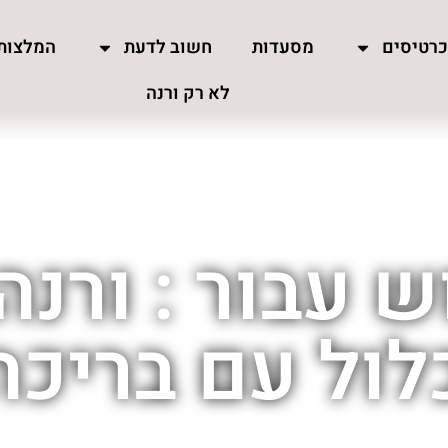
רטיסים
מסעדות
חשוב לדעת
המלצות
לא רק ורנה
 עבור : ורנה
לול עם בריכה