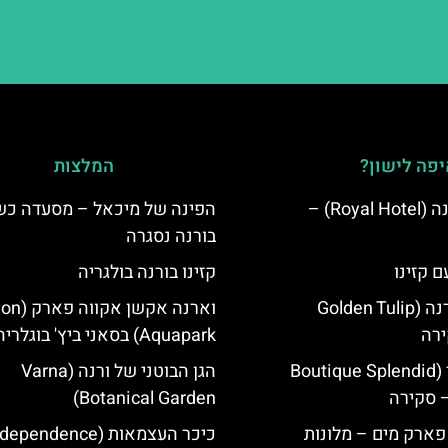
פה לישון?
המלצות
מלון רויאל ורנה (Royal Hotel) –
הפינה של מיכאל – מסעדה כ
בורנה נסגרה
ם קזינו
קזינו בורנה בולגריה
גולדן טוליפ ורנה (Golden Tulip
וארנה אקשן א
Aquapark) בסאני ביץ' בוגלריה
מלון ספלנדיד (Boutique Splendid
הגן הבוטני של ורנה (Varna
Botanical Garden)
 פארק מים – מלונות
כיכר העצמאות (ependence