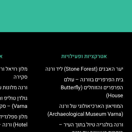
אטרקציות ופעילויות
אי
יער האבנים (Stone Forest) ליד ורנה
סקירה
בית הפרפרים בוורנה – עולם
הפרפרים והזוחלים (Butterfly
ורנה מלונות ע
House)
המוזיאון הארכיאולוגי של ורנה
Varna) – סקירה
(Archaeological Museum Varna)
ורנה בולגריה טיול בתוך העיר –
Hotel) ורנה – סקירה