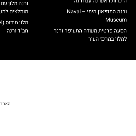
היכרות ראשונה עם ורנה
ורנה מלון עם
ורנה המוזיאון הימי – Naval
מומלצים למש
Museum
הסעה פרטית משדה התעופה ורנה
חב"ד ורנה
למלון במרכז העיר
האתר הי