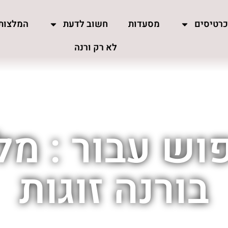
רטיסים
מסעדות
חשוב לדעת
המלצות
לא רק ורנה
וש עבור : מלו
בורנה זוגות