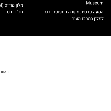
Museum
הסעה פרטית משדה התעופה ורנה
חב"ד ורנה
למלון במרכז העיר
האתר הי