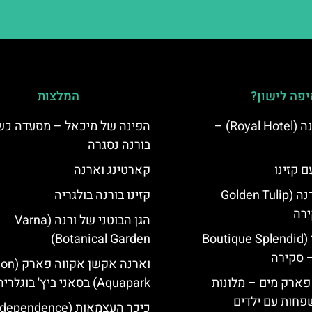
פה לישון?
המלצות
מלון רויאל ורנה (Royal Hotel) –
הפינה של מיכאל – מסעדה כ
בורנה נסגרה
ם קזינו
קארטינג וארנה
גולדן טוליפ ורנה (Golden Tulip
קזינו בורנה בולגריה
הגן הבוטני של ורנה (Varna
מלון ספלנדיד (Boutique Splendid
Botanical Garden)
וארנה אקשן א
 פארק מים – מלונות
Aquapark) בסאני ביץ' בוגלריה
פחות עם ילדים
כיכר העצמאות (ependence