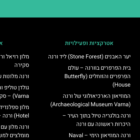
אטרקציות ופעילויות
אי
יער האבנים (Stone Forest) ליד ורנה
סקירה
בית הפרפרים בוורנה – עולם
הפרפרים והזוחלים (Butterfly
ורנה מלונות ע
House)
המוזיאון הארכיאולוגי של ורנה
Varna) – סקירה
(Archaeological Museum Varna)
ורנה בולגריה טיול בתוך העיר –
Hotel) ורנה – סקירה
היכרות ראשונה עם ורנה
ורנה מלון עם
ורנה המוזיאון הימי – Naval
מומלצים למש