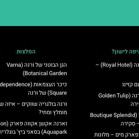
פה לישון?
המלצות
מלון רויאל ורנה (Royal Hotel) –
הגן הבוטני של ורנה (Varna
Botanical Garden)
ם קזינו
כיכר העצמאות (ependence
Square) של ורנה
גולדן טוליפ ורנה (Golden Tulip
ורנה בולגריה שווקים – איזה ש
מומלץ ומתי?
מלון ספלנדיד (Boutique Splendid
וארנה אקשן א
Aquapark) בסאני ביץ' בוגלריה
 פארק מים – מלונות