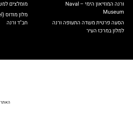
ורנה המוזיאון הימי – Naval
מומלצים למש
Museum
הסעה פרטית משדה התעופה ורנה
חב"ד ורנה
למלון במרכז העיר
האתר הי