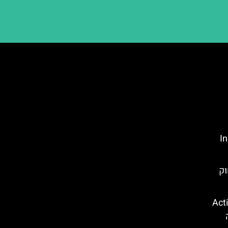
Ind
וק
קווה פארק (Action