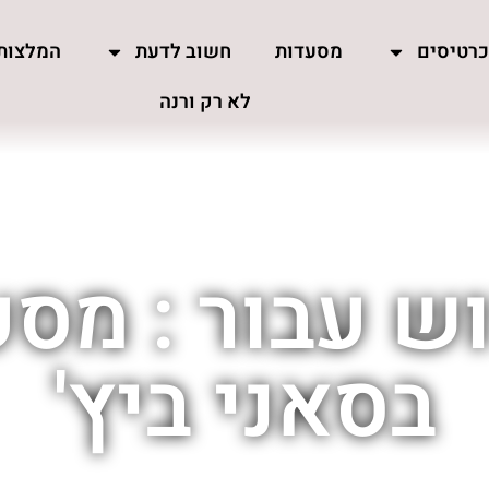
רטיסים
מסעדות
חשוב לדעת
המלצות
לא רק ורנה
ש עבור : מס
בסאני ביץ'