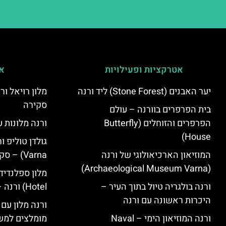
אטרקציות ופעילויות
אי
יער האבנים (Stone Forest) ליד ורנה
סקירה
בית הפרפרים בוורנה – עולם
הפרפרים והזוחלים (Butterfly
ורנה מלונות ע
House)
המוזיאון הארכיאולוגי של ורנה
Varna) – סקירה
(Archaeological Museum Varna)
ורנה בולגריה טיול בתוך העיר –
Hotel) ורנה – סקירה
היכרות ראשונה עם ורנה
ורנה מלון עם
ורנה המוזיאון הימי – Naval
מומלצים למש