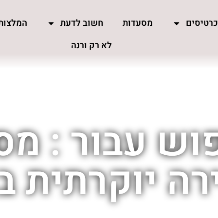
רטיסים
מסעדות
חשוב לדעת
המלצות
לא רק ורנה
וש עבור : מס
רה יוקרתית ב