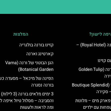
פה לישון?
המלצות
מלון רויאל ורנה (Royal Hotel) –
קזינו בורנה בולגריה
קארטינג וארנה
ם קזינו
הגן הבוטני של ורנה (Varna
גולדן טוליפ ורנה (Golden Tulip
Botanical Garden)
הפינה של מיכאל – מסעדה כ
מלון ספלנדיד (Boutique Splendid
בורנה נסגרה
3 ימים מלאים בורנה (3 לילות)
 פארק מים – מלונות
והסביבה – מסלול טיול איפה לט
פחות עם ילדים
ומה לראות ולעשות