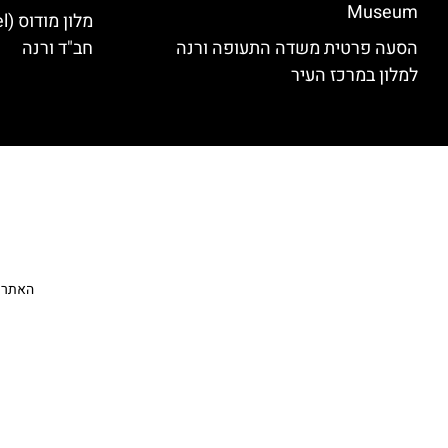
Museum
הסעה פרטית משדה התעופה ורנה
חב"ד ורנה
למלון במרכז העיר
האתר הי