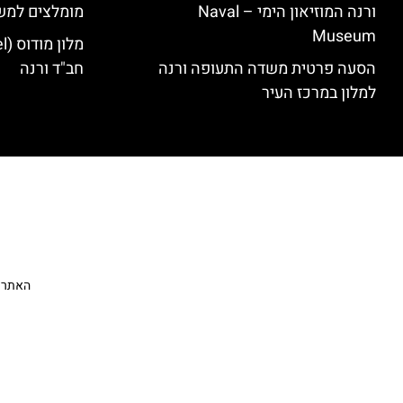
ורנה המוזיאון הימי – Naval
מומלצים למש
Museum
הסעה פרטית משדה התעופה ורנה
חב"ד ורנה
למלון במרכז העיר
האתר הי