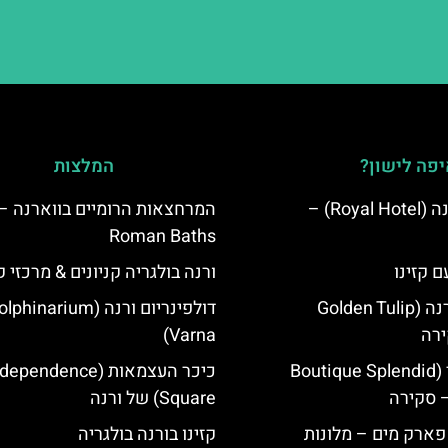
פה לישון?
המלצות
מלון רויאל ורנה (Royal Hotel) –
המרחצאות הרומיים בווארנה –
Roman Baths
ם קזינו
ורנה בולגריה קניונים & מרכזי ק
גולדן טוליפ ורנה (Golden Tulip
דולפינריום ורנה (phinarium
Varna)
מלון ספלנדיד (Boutique Splendid
כיכר העצמאות (ependence
Square) של ורנה
 פארק מים – מלונות
קזינו בורנה בולגריה