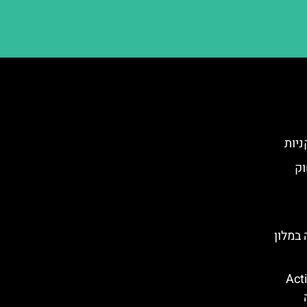
ניות
וק
במלון
קווה פארק (Action