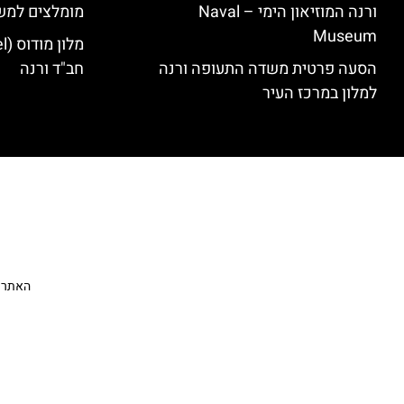
ורנה המוזיאון הימי – Naval
מומלצים למש
Museum
הסעה פרטית משדה התעופה ורנה
חב"ד ורנה
למלון במרכז העיר
האתר הי