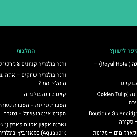
פה לישון?
המלצות
מלון רויאל ורנה (Royal Hotel) –
ורנה בולגריה קניונים & מרכזי ק
ורנה בולגריה שווקים – איזה ש
ם קזינו
מומלץ ומתי?
גולדן טוליפ ורנה (Golden Tulip
קזינו בורנה בולגריה
מסעדת טחינה – מסעדה כשרה 
מלון ספלנדיד (Boutique Splendid
הקזינו אינטרנשיונל – נסגרה
וארנה אקשן א
 פארק מים – מלונות
Aquapark) בסאני ביץ' בוגלריה