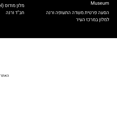
Museum
הסעה פרטית משדה התעופה ורנה
חב"ד ורנה
למלון במרכז העיר
האתר הי