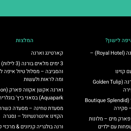
פה לישון?
המלצות
מלון רויאל ורנה (Royal Hotel) –
קארטינג וארנה
3 ימים מלאים בורנה (3 לילות)
ם קזינו
והסביבה – מסלול טיול איפה לט
ומה לראות ולעשות
גולדן טוליפ ורנה (Golden Tulip
וארנה אקשן א
Aquapark) בסאני ביץ' בוגלריה
מלון ספלנדיד (Boutique Splendid
מסעדת טחינה – מסעדה כשרה 
הקזינו אינטרנשיונל – נסגרה
 פארק מים – מלונות
פחות עם ילדים
ורנה בולגריה קניונים & מרכזי ק