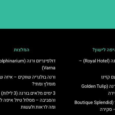
פה לישון?
המלצות
מלון רויאל ורנה (Royal Hotel) –
דולפינריום ורנה (phinarium
Varna)
ם קזינו
ורנה בולגריה שווקים – איזה ש
מומלץ ומתי?
גולדן טוליפ ורנה (Golden Tulip
3 ימים מלאים בורנה (3 לילות)
והסביבה – מסלול טיול איפה לט
מלון ספלנדיד (Boutique Splendid
ומה לראות ולעשות