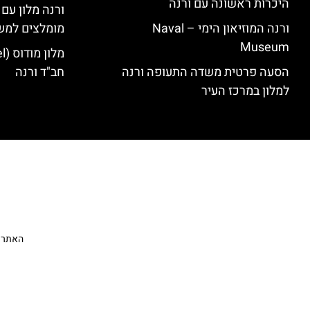
היכרות ראשונה עם ורנה
ורנה מלון עם
ורנה המוזיאון הימי – Naval
מומלצים למש
Museum
הסעה פרטית משדה התעופה ורנה
חב"ד ורנה
למלון במרכז העיר
האתר הי