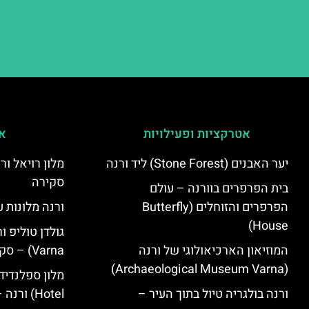
אטרקציות ופעילויות
אי
יער האבנים (Stone Forest) ליד ורנה
סקירה
בית הפרפרים בוורנה – עולם
הפרפרים והזוחלים (Butterfly
ורנה מלונות ע
House)
המוזיאון הארכיאולוגי של ורנה
Varna) – סקירה
(Archaeological Museum Varna)
ורנה בולגריה טיול בתוך העיר –
Hotel) ורנה – סקירה