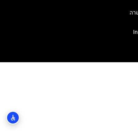
שרה
Ind