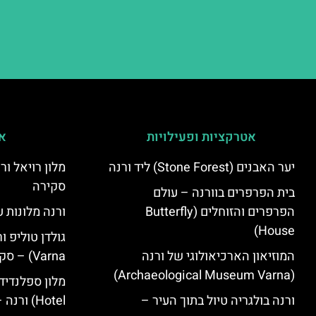
אטרקציות ופעילויות
אי
יער האבנים (Stone Forest) ליד ורנה
סקירה
בית הפרפרים בוורנה – עולם
הפרפרים והזוחלים (Butterfly
ורנה מלונות ע
House)
המוזיאון הארכיאולוגי של ורנה
Varna) – סקירה
(Archaeological Museum Varna)
ורנה בולגריה טיול בתוך העיר –
Hotel) ורנה – סקירה