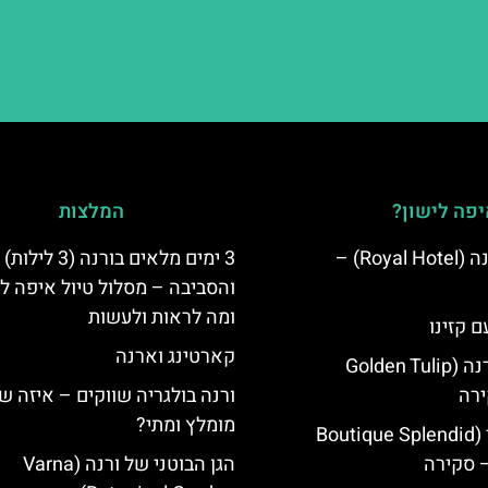
פה לישון?
המלצות
מלון רויאל ורנה (Royal Hotel) –
3 ימים מלאים בורנה (3 לילות)
והסביבה – מסלול טיול איפה לט
ומה לראות ולעשות
ם קזינו
קארטינג וארנה
גולדן טוליפ ורנה (Golden Tulip
ורנה בולגריה שווקים – איזה ש
מומלץ ומתי?
מלון ספלנדיד (Boutique Splendid
הגן הבוטני של ורנה (Varna