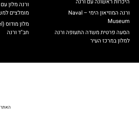
היכרות ראשונה עם ורנה
ורנה מלון עם
ורנה המוזיאון הימי – Naval
מומלצים למש
Museum
הסעה פרטית משדה התעופה ורנה
חב"ד ורנה
למלון במרכז העיר
האתר הי