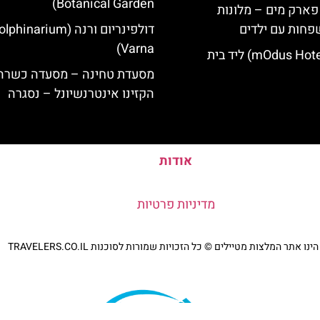
Botanical Garden)
 פארק מים – מלונות
פחות עם ילדים
דולפינריום ורנה (phinarium
Varna)
מלון מודוס (mOdus Hotel) ליד בית
מסעדת טחינה – מסעדה כשרה 
הקזינו אינטרנשיונל – נסגרה
אודות
מדיניות פרטיות
נו אתר המלצות מטיילים © כל הזכויות שמורות לסוכנות TRAVELERS.CO.IL