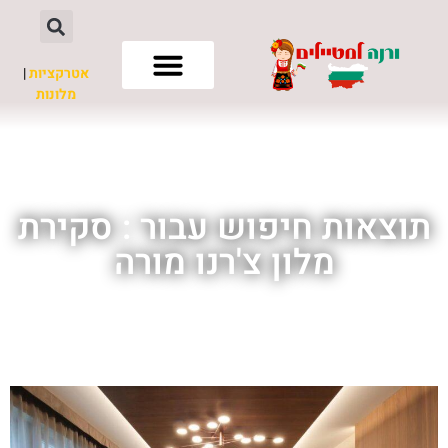
אטרקציות
|
מלונות
חשוב לדעת
תוצאות חיפוש עבור : סקירת
מלון צ'רנו מורה