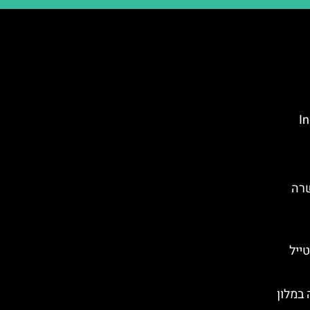
Ind
שרה
ייל
במלון