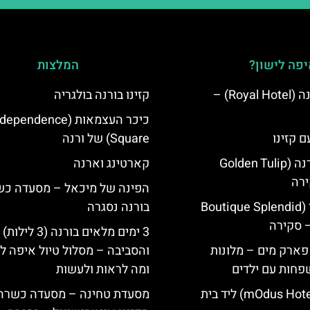
פה לישון?
המלצות
מלון רויאל ורנה (Royal Hotel) –
קזינו בורנה בולגריה
כיכר העצמאות (ependence
ם קזינו
Square) של ורנה
גולדן טוליפ ורנה (Golden Tulip
קארטינג וארנה
הפינה של מיכאל – מסעדה כ
מלון ספלנדיד (Boutique Splendid
בורנה נסגרה
3 ימים מלאים בורנה (3 לילות)
 פארק מים – מלונות
והסביבה – מסלול טיול איפה לט
פחות עם ילדים
ומה לראות ולעשות
מלון מודוס (mOdus Hotel) ליד בית
מסעדת טחינה – מסעדה כשרה 