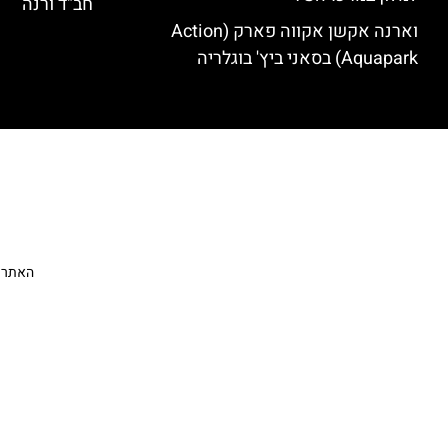
חב"ד ורנה
וארנה אקשן אקווה פארק (Action
Aquapark) בסאני ביץ' בוגלריה
האתר הי