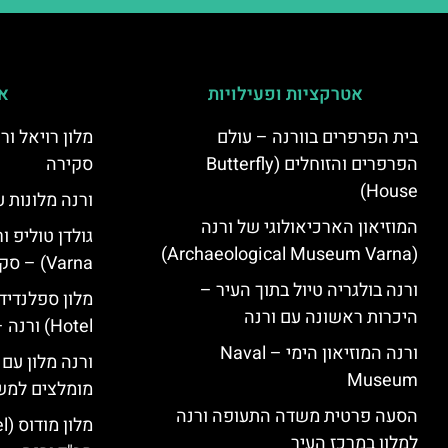
אטרקציות ופעילויות
אי
בית הפרפרים בוורנה – עולם
הפרפרים והזוחלים (Butterfly
סקירה
House)
ורנה מלונות ע
המוזיאון הארכיאולוגי של ורנה
(Archaeological Museum Varna)
Varna) – סקירה
ורנה בולגריה טיול בתוך העיר –
היכרות ראשונה עם ורנה
Hotel) ורנה – סקירה
ורנה המוזיאון הימי – Naval
ורנה מלון עם
Museum
מומלצים למש
הסעה פרטית משדה התעופה ורנה
למלון במרכז העיר