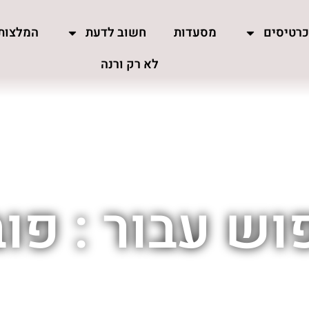
רטיסים
מסעדות
חשוב לדעת
המלצות
לא רק ורנה
וש עבור : פוב