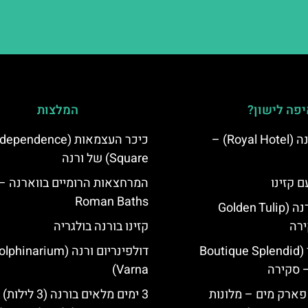
פה לישון?
המלצות
מלון רויאל ורנה (Royal Hotel) –
כיכר העצמאות (ependence
Square) של ורנה
ם קזינו
המרחצאות הרומיים בווארנה –
Roman Baths
גולדן טוליפ ורנה (Golden Tulip
קזינו בורנה בולגריה
מלון ספלנדיד (Boutique Splendid
דולפינריום ורנה (phinarium
Varna)
 פארק מים – מלונות
3 ימים מלאים בורנה (3 לילות)