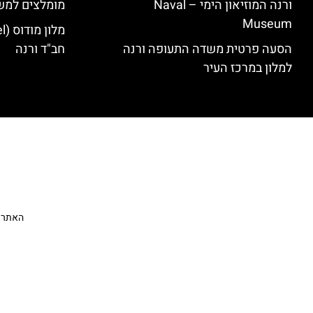
ורנה המוזיאון הימי – Naval
מומלצים למש
Museum
הסעה פרטית משדה התעופה ורנה
חב"ד ורנה
למלון במרכז העיר
האתר הי