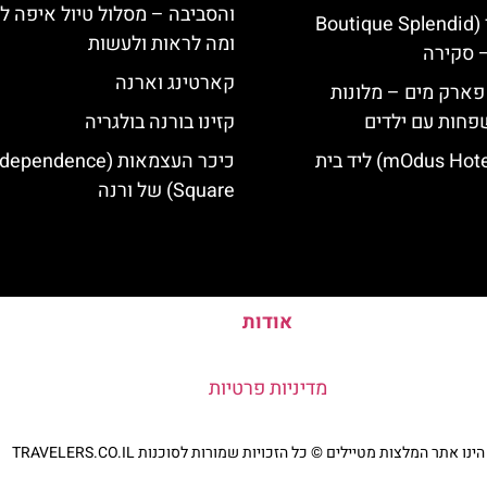
והסביבה – מסלול טיול איפה לט
מלון ספלנדיד (Boutique Splendid
ומה לראות ולעשות
קארטינג וארנה
 פארק מים – מלונות
פחות עם ילדים
קזינו בורנה בולגריה
מלון מודוס (mOdus Hotel) ליד בית
כיכר העצמאות (ependence
Square) של ורנה
אודות
מדיניות פרטיות
נו אתר המלצות מטיילים © כל הזכויות שמורות לסוכנות TRAVELERS.CO.IL