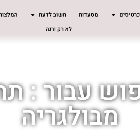
רטיסים
מסעדות
חשוב לדעת
המלצות
לא רק ורנה
וש עבור : תח
מבולגריה