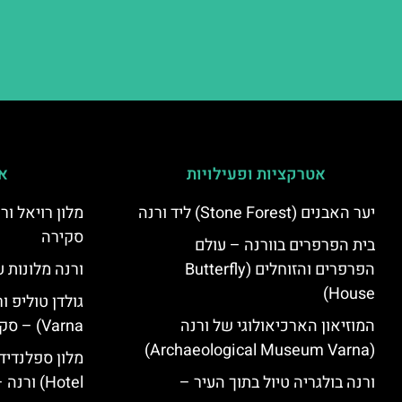
אטרקציות ופעילויות
אי
יער האבנים (Stone Forest) ליד ורנה
סקירה
בית הפרפרים בוורנה – עולם
הפרפרים והזוחלים (Butterfly
ורנה מלונות ע
House)
המוזיאון הארכיאולוגי של ורנה
Varna) – סקירה
(Archaeological Museum Varna)
ורנה בולגריה טיול בתוך העיר –
Hotel) ורנה – סקירה