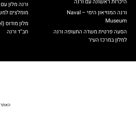
היכרות ראשונה עם ורנה
ורנה מלון עם
ורנה המוזיאון הימי – Naval
מומלצים למש
Museum
הסעה פרטית משדה התעופה ורנה
חב"ד ורנה
למלון במרכז העיר
האתר הי