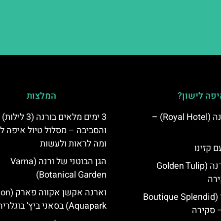
פה לישון?
המלצות
מלון רויאל ורנה (Royal Hotel) –
3 ימים מלאים בורנה (3 לילות)
והסביבה – מסלול טיול איפה לט
ומה לראות ולעשות
ם קזינו
הגן הבוטני של ורנה (Varna
גולדן טוליפ ורנה (Golden Tulip
Botanical Garden)
וארנה אקשן א
מלון ספלנדיד (Boutique Splendid
Aquapark) בסאני ביץ' בוגלריה