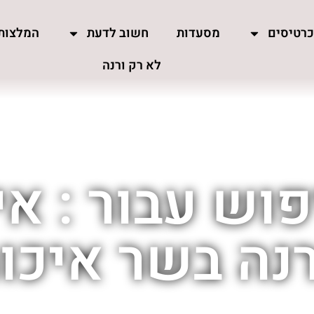
רטיסים
מסעדות
חשוב לדעת
המלצות
לא רק ורנה
וש עבור : א
נה בשר איכו