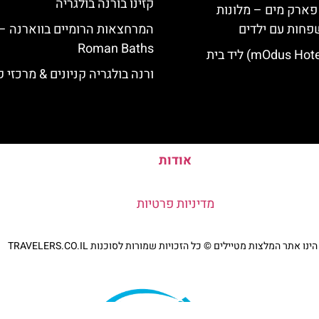
קזינו בורנה בולגריה
 פארק מים – מלונות
פחות עם ילדים
המרחצאות הרומיים בווארנה –
Roman Baths
מלון מודוס (mOdus Hotel) ליד בית
ורנה בולגריה קניונים & מרכזי ק
אודות
מדיניות פרטיות
נו אתר המלצות מטיילים © כל הזכויות שמורות לסוכנות TRAVELERS.CO.IL