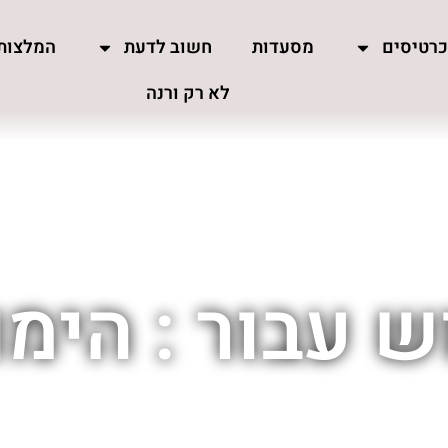
רטיסים
מסעדות
חשוב לדעת
המלצות
לא רק ורנה
 עבור : הימו