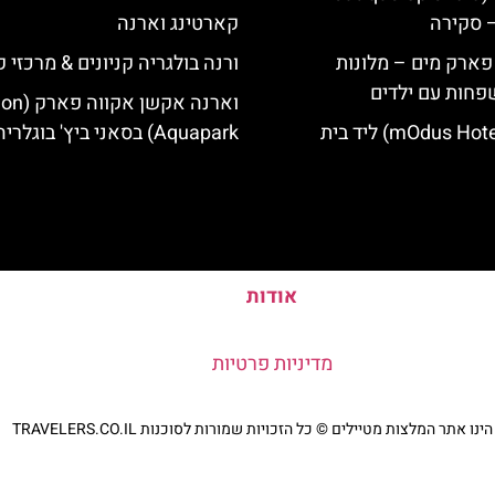
קארטינג וארנה
 פארק מים – מלונות
ורנה בולגריה קניונים & מרכזי ק
פחות עם ילדים
וארנה אקשן א
מלון מודוס (mOdus Hotel) ליד בית
Aquapark) בסאני ביץ' בוגלריה
אודות
מדיניות פרטיות
נו אתר המלצות מטיילים © כל הזכויות שמורות לסוכנות TRAVELERS.CO.IL