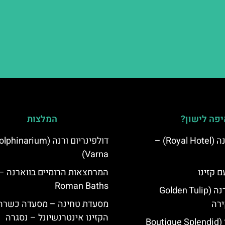
פה לישון?
המלצות
מלון רויאל ורנה (Royal Hotel) –
דולפינריום ורנה (phinarium
Varna)
ם קזינו
המרחצאות הרומיים בווארנה –
Roman Baths
גולדן טוליפ ורנה (Golden Tulip
מסעדת טחינה – מסעדה כשרה 
הקזינו אינטרנשיונל – נסגרה
מלון ספלנדיד (Boutique Splendid