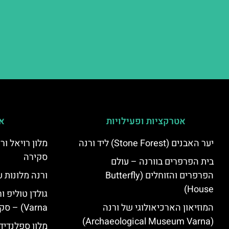
אטרקציות ופעילויות
אי
יער האבנים (Stone Forest) ליד ורנה
סקירה
בית הפרפרים בוורנה – עולם
הפרפרים והזוחלים (Butterfly
ורנה מלונות ע
House)
המוזיאון הארכיאולוגי של ורנה
Varna) – סקירה
(Archaeological Museum Varna)