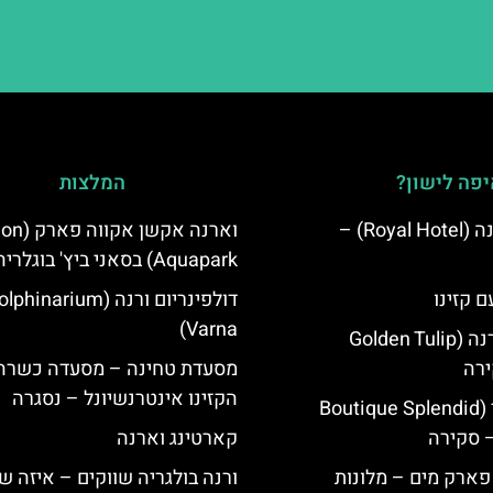
פה לישון?
המלצות
מלון רויאל ורנה (Royal Hotel) –
וארנה אקשן א
Aquapark) בסאני ביץ' בוגלריה
ם קזינו
דולפינריום ורנה (phinarium
Varna)
גולדן טוליפ ורנה (Golden Tulip
מסעדת טחינה – מסעדה כשרה 
הקזינו אינטרנשיונל – נסגרה
מלון ספלנדיד (Boutique Splendid
קארטינג וארנה
 פארק מים – מלונות
ורנה בולגריה שווקים – איזה ש