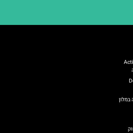
קווה פארק (Action
Dol
במלון
וק