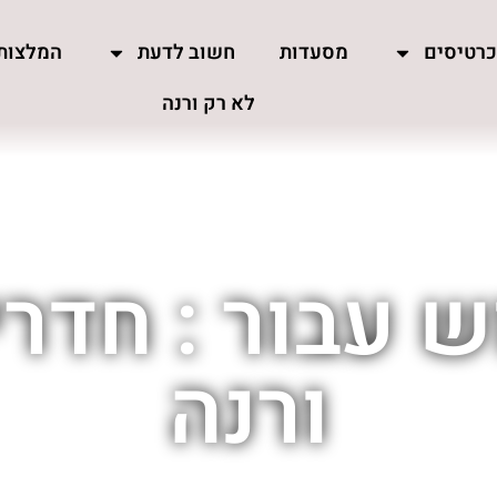
רטיסים
מסעדות
חשוב לדעת
המלצות
לא רק ורנה
 עבור : חדרי
ורנה