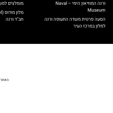
ורנה המוזיאון הימי – Naval
מומלצים למש
Museum
הסעה פרטית משדה התעופה ורנה
חב"ד ורנה
למלון במרכז העיר
האתר הי