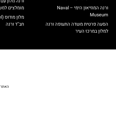
ורנה מלון עם
ורנה המוזיאון הימי – Naval
מומלצים למש
Museum
הסעה פרטית משדה התעופה ורנה
חב"ד ורנה
למלון במרכז העיר
האתר הי