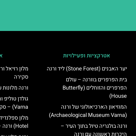
אטרקציות ופעילויות
אי
יער האבנים (Stone Forest) ליד ורנה
סקירה
בית הפרפרים בוורנה – עולם
הפרפרים והזוחלים (Butterfly
ורנה מלונות ע
House)
המוזיאון הארכיאולוגי של ורנה
Varna) – סקירה
(Archaeological Museum Varna)
ורנה בולגריה טיול בתוך העיר –
Hotel) ורנה – סקירה
היכרות ראשונה עם ורנה