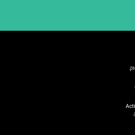
וק
קווה פארק (Action