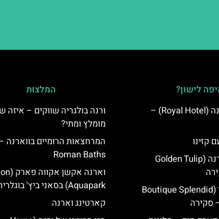
פה לישון?
המלצות
מלון רויאל ורנה (Royal Hotel) –
ורנה בולגריה שווקים – איזה ש
מומלץ ומתי?
ם קזינו
המרחצאות הרומיים בווארנה –
Roman Baths
גולדן טוליפ ורנה (Golden Tulip
וארנה אקשן א
Aquapark) בסאני ביץ' בוגלריה
מלון ספלנדיד (Boutique Splendid
קארטינג וארנה