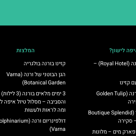
פה לישון?
המלצות
מלון רויאל ורנה (Royal Hotel) –
קזינו בורנה בולגריה
הגן הבוטני של ורנה (Varna
ם קזינו
Botanical Garden)
גולדן טוליפ ורנה (Golden Tulip
3 ימים מלאים בורנה (3 לילות)
והסביבה – מסלול טיול איפה לט
ומה לראות ולעשות
מלון ספלנדיד (Boutique Splendid
דולפינריום ורנה (phinarium
Varna)
 פארק מים – מלונות