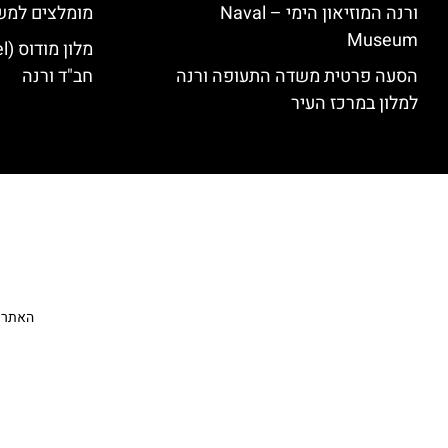
ורנה המוזיאון הימי – Naval
מומלצים למש
Museum
הסעה פרטית משדה התעופה ורנה
חב"ד ורנה
למלון במרכז העיר
האתר הי