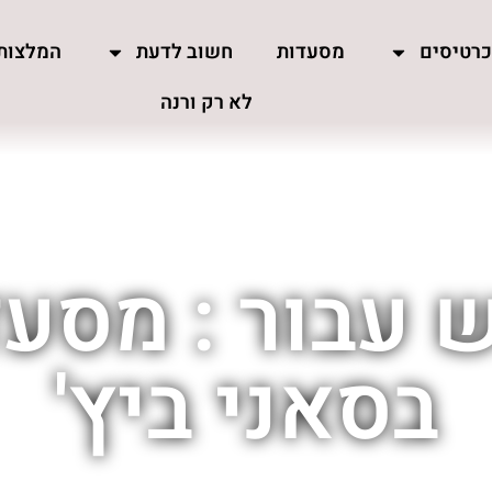
רטיסים
מסעדות
חשוב לדעת
המלצות
לא רק ורנה
 עבור : מסעד
בסאני ביץ'