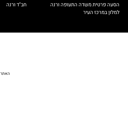
הסעה פרטית משדה התעופה ורנה
חב"ד ורנה
למלון במרכז העיר
האתר הי