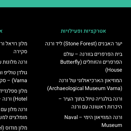
אטרקציות ופעילויות
אי
יער האבנים (Stone Forest) ליד ורנה
סקירה
בית הפרפרים בוורנה – עולם
הפרפרים והזוחלים (Butterfly
ורנה מלונות ע
House)
המוזיאון הארכיאולוגי של ורנה
Varna) – סקירה
(Archaeological Museum Varna)
ורנה בולגריה טיול בתוך העיר –
Hotel) ורנה – סקירה
היכרות ראשונה עם ורנה
ורנה מלון עם
ורנה המוזיאון הימי – Naval
מומלצים למש
Museum