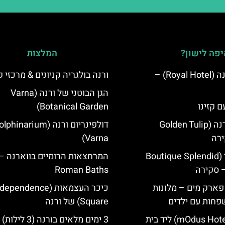
פה לישון?
המלצות
מלון רויאל ורנה (Royal Hotel) –
ורנה בולגריה קניונים & מרכזי ק
הגן הבוטני של ורנה (Varna
ם קזינו
Botanical Garden)
גולדן טוליפ ורנה (Golden Tulip
דולפינריום ורנה (phinarium
Varna)
מלון ספלנדיד (Boutique Splendid
המרחצאות הרומיים בווארנה –
Roman Baths
 פארק מים – מלונות
כיכר העצמאות (ependence
פחות עם ילדים
Square) של ורנה
מלון מודוס (mOdus Hotel) ליד בית
3 ימים מלאים בורנה (3 לילות)